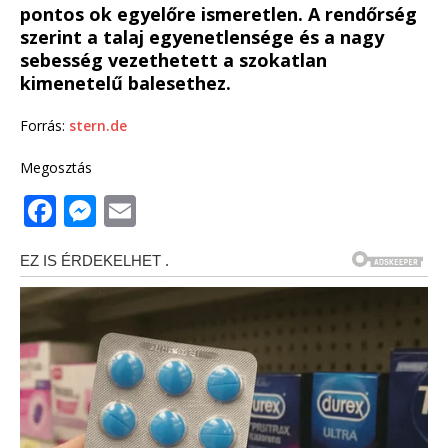
pontos ok egyelőre ismeretlen. A rendőrség
szerint a talaj egyenetlensége és a nagy
sebesség vezethetett a szokatlan
kimenetelű balesethez.
Forrás:
stern.de
Megosztás
F
M
E
a
e
m
c
ss
ai
e
e
l
b
n
o
g
o
e
k
r