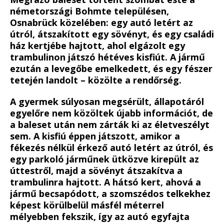
németországi Bohmte településen,
Osnabrück közelében: egy autó letért az
útról, átszakított egy sövényt, és egy családi
ház kertjébe hajtott, ahol elgázolt egy
trambulinon játszó hétéves kisfiút. A jármű
ezután a levegőbe emelkedett, és egy fészer
tetején landolt – közölte a rendőrség.
A gyermek súlyosan megsérült, állapotáról
egyelőre nem közöltek újabb információt, de
a baleset után nem zárták ki az életveszélyt
sem. A kisfiú éppen játszott, amikor a
fékezés nélkül érkező autó letért az útról, és
egy parkoló járműnek ütközve kirepült az
úttestről, majd a sövényt átszakítva a
trambulinra hajtott. A hátsó kert, ahová a
jármű becsapódott, a szomszédos telkekhez
képest körülbelül másfél méterrel
mélyebben fekszik, így az autó egyfajta