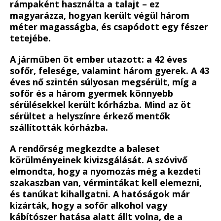
rámpaként használta a talajt – ez
magyarázza, hogyan került végül három
méter magasságba, és csapódott egy fészer
tetejébe.
A járműben öt ember utazott: a 42 éves
sofőr, felesége, valamint három gyerek. A 43
éves nő szintén súlyosan megsérült, míg a
sofőr és a három gyermek könnyebb
sérülésekkel került kórházba. Mind az öt
sérültet a helyszínre érkező mentők
szállították kórházba.
A rendőrség megkezdte a baleset
körülményeinek kivizsgálását. A szóvivő
elmondta, hogy a nyomozás még a kezdeti
szakaszban van, vérmintákat kell elemezni,
és tanúkat kihallgatni. A hatóságok már
kizárták, hogy a sofőr alkohol vagy
kábítószer hatása alatt állt volna, de a