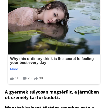
A gyermek súlyosan megsérült, a járműben
öt személy tartózkodott.
Megrázó baleset történt szombat este a