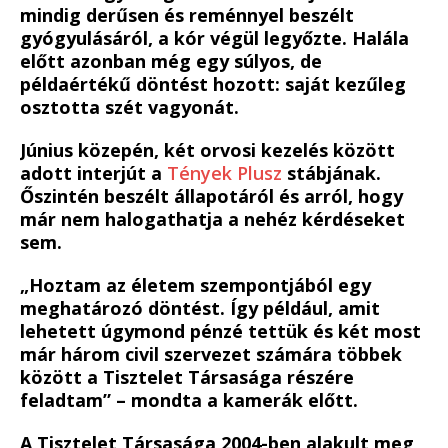
mindig derűsen és reménnyel beszélt
gyógyulásáról, a kór végül legyőzte. Halála
előtt azonban még egy súlyos, de
példaértékű döntést hozott: saját kezűleg
osztotta szét vagyonát.
Június közepén, két orvosi kezelés között
adott interjút a
Tények Plusz
stábjának.
Őszintén beszélt állapotáról és arról, hogy
már nem halogathatja a nehéz kérdéseket
sem.
„Hoztam az életem szempontjából egy
meghatározó döntést. Így például, amit
lehetett úgymond pénzé tettük és két most
már három civil szervezet számára többek
között a Tisztelet Társasága részére
feladtam” – mondta a kamerák előtt.
A Tisztelet Társasága 2004-ben alakult meg,