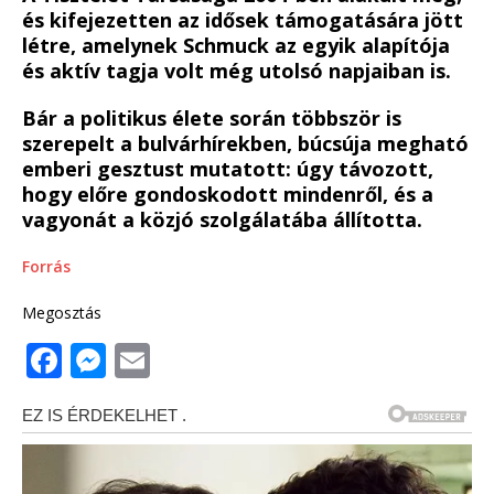
és kifejezetten az idősek támogatására jött
létre, amelynek Schmuck az egyik alapítója
és aktív tagja volt még utolsó napjaiban is.
Bár a politikus élete során többször is
szerepelt a bulvárhírekben, búcsúja megható
emberi gesztust mutatott: úgy távozott,
hogy előre gondoskodott mindenről, és a
vagyonát a közjó szolgálatába állította.
Forrás
Megosztás
F
M
E
a
e
m
c
ss
ai
e
e
l