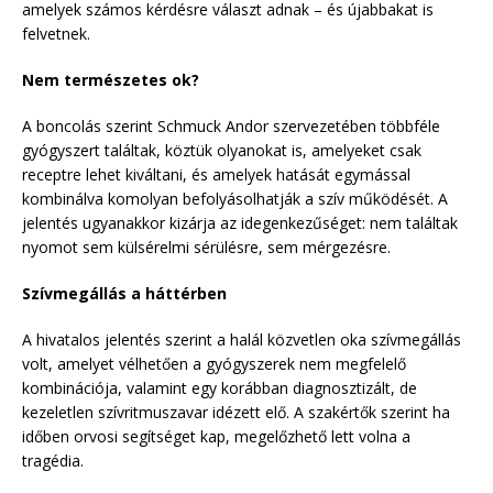
amelyek számos kérdésre választ adnak – és újabbakat is
felvetnek.
Nem természetes ok?
A boncolás szerint Schmuck Andor szervezetében többféle
gyógyszert találtak, köztük olyanokat is, amelyeket csak
receptre lehet kiváltani, és amelyek hatását egymással
kombinálva komolyan befolyásolhatják a szív működését. A
jelentés ugyanakkor kizárja az idegenkezűséget: nem találtak
nyomot sem külsérelmi sérülésre, sem mérgezésre.
Szívmegállás a háttérben
A hivatalos jelentés szerint a halál közvetlen oka szívmegállás
volt, amelyet vélhetően a gyógyszerek nem megfelelő
kombinációja, valamint egy korábban diagnosztizált, de
kezeletlen szívritmuszavar idézett elő. A szakértők szerint ha
időben orvosi segítséget kap, megelőzhető lett volna a
tragédia.