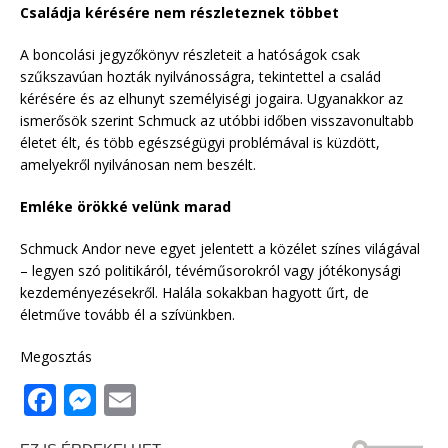
Családja kérésére nem részleteznek többet
A boncolási jegyzőkönyv részleteit a hatóságok csak
szűkszavúan hozták nyilvánosságra, tekintettel a család
kérésére és az elhunyt személyiségi jogaira. Ugyanakkor az
ismerősök szerint Schmuck az utóbbi időben visszavonultabb
életet élt, és több egészségügyi problémával is küzdött,
amelyekről nyilvánosan nem beszélt.
Emléke örökké velünk marad
Schmuck Andor neve egyet jelentett a közélet színes világával
– legyen szó politikáról, tévéműsorokról vagy jótékonysági
kezdeményezésekről. Halála sokakban hagyott űrt, de
életműve tovább él a szívünkben.
Megosztás
F
M
E
a
e
m