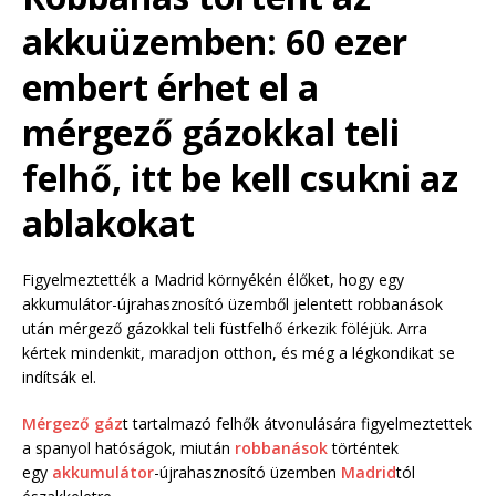
akkuüzemben: 60 ezer
embert érhet el a
mérgező gázokkal teli
felhő, itt be kell csukni az
ablakokat
Figyelmeztették a Madrid környékén élőket, hogy egy
akkumulátor-újrahasznosító üzemből jelentett robbanások
után mérgező gázokkal teli füstfelhő érkezik föléjük. Arra
kértek mindenkit, maradjon otthon, és még a légkondikat se
indítsák el.
Mérgező gáz
t tartalmazó felhők átvonulására figyelmeztettek
a spanyol hatóságok, miután
robbanások
történtek
egy
akkumulátor
-újrahasznosító üzemben
Madrid
tól