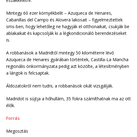
északkeletre.
Mintegy 60 ezer környékbelit – Azuqueca de Henares,
Cabanillas del Campo és Alovera lakosait – figyelmeztettek
sms-ben, hogy lehetőleg ne hagyják el otthonaikat, csukják be
ablakaikat és kapcsolják ki a légkondicionáló berendezéseket
is.
A robbanások a Madridtól mintegy 50 kilométerre lévő
Azuqueca de Henares gyárában történtek, Castilla-La Mancha
regionális önkormányzata pedig azt közölte, a létesítményben
a lángok is felcsaptak.
Áldozatokról nem tudni, a robbanások okát vizsgálják.
Madridot is sújtja a hőhullám, 35 fokra számíthatnak ma az ott
élők.
Forrás
Megosztás