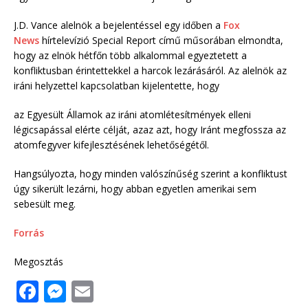
J.D. Vance alelnök a bejelentéssel egy időben a
Fox
News
hírtelevízió Special Report című műsorában elmondta,
hogy az elnök hétfőn több alkalommal egyeztetett a
konfliktusban érintettekkel a harcok lezárásáról. Az alelnök az
iráni helyzettel kapcsolatban kijelentette, hogy
az Egyesült Államok az iráni atomlétesítmények elleni
légicsapással elérte célját, azaz azt, hogy Iránt megfossza az
atomfegyver kifejlesztésének lehetőségétől.
Hangsúlyozta, hogy minden valószínűség szerint a konfliktust
úgy sikerült lezárni, hogy abban egyetlen amerikai sem
sebesült meg.
Forrás
Megosztás
F
M
E