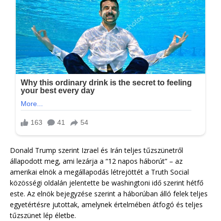
Donald Trump szerint Izrael és Irán teljes tűzszünetről
állapodott meg, ami lezárja a “12 napos háborút” – az
amerikai elnök a megállapodás létrejöttét a Truth Social
közösségi oldalán jelentette be washingtoni idő szerint hétfő
este. Az elnök bejegyzése szerint a háborúban álló felek teljes
egyetértésre jutottak, amelynek értelmében átfogó és teljes
tűzszünet lép életbe.