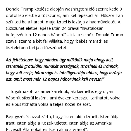
Donald Trump közlése alapján washingtoni idő szerint kedd 0
órától lép életbe a tűzszünet, ami két lépésből áll. Először Irán
szünteti be a harcot, majd Izrael is lezárja a hadműveletét. A
tűzszünet életbe lépése után 24 órával “hivatalosan
befejeződik a 12 napos háború” – írta az elnök. Donald Trump
szavai szerint a két fél vállalta, hogy “békés marad” és
tiszteletben tartja a tűzszünetet.
Azt feltételezve, hogy minden úgy működik majd ahogy kell,
szeretnék gratulálni mindkét országnak, Izraelnek és Iránnak,
hogy volt ereje, bátorsága és intelligenciája ahhoz, hogy lezárja
azt, amit most már 12 napos háborúnak kell nevezni”
– fogalmazott az amerikai elnök, aki kiemelte: egy olyan
háborút sikerül lezárni, ami éveken keresztül tarthatott volna
és elpusztíthatta volna a teljes Közel-Keletet.
Bejegyzését azzal zárta, hogy “Isten áldja Izraelt, Isten áldja
Iránt, Isten áldja a Közel-Keletet, Isten áldja az Amerikai
Egyesült Államokat és Isten áldja a világot”.