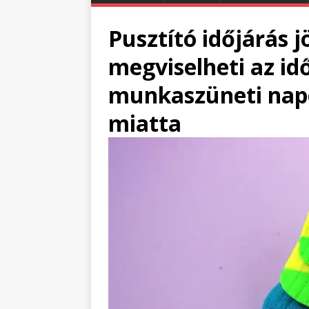
Pusztító időjárás j
megviselheti az id
munkaszüneti napo
miatta