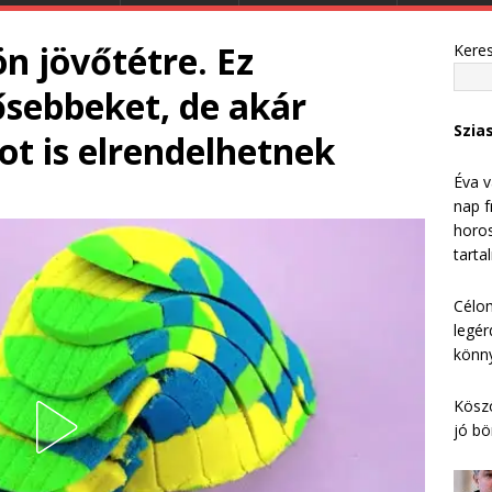
ön jövőtétre. Ez
Kere
ősebbeket, de akár
Szia
t is elrendelhetnek
Éva v
nap f
horos
tarta
Célom
legér
könny
Köszö
jó bö