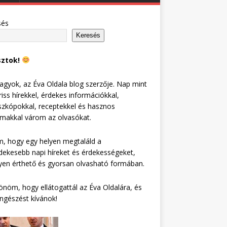
sés
Keresés
sztok!
agyok, az Éva Oldala blog szerzője. Nap mint
riss hírekkel, érdekes információkkal,
zkópokkal, receptekkel és hasznos
lmakkal várom az olvasókat.
, hogy egy helyen megtaláld a
dekesebb napi híreket és érdekességeket,
en érthető és gyorsan olvasható formában.
nöm, hogy ellátogattál az Éva Oldalára, és
ngészést kívánok!