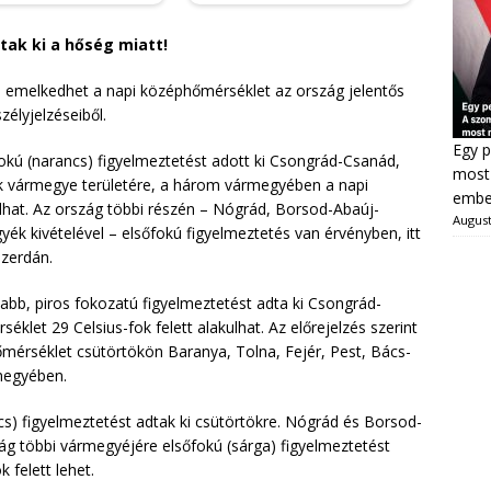
dtak ki a hőség miatt!
lé emelkedhet a napi középhőmérséklet az ország jelentős
zélyjelzéseiből.
Egy p
ú (narancs) figyelmeztetést adott ki Csongrád-Csanád,
most 
k vármegye területére, a három vármegyében a napi
ember
ulhat. Az ország többi részén – Nógrád, Borsod-Abaúj-
August
 kivételével – elsőfokú figyelmeztetés van érvényben, itt
szerdán.
bb, piros fokozatú figyelmeztetést adta ki Csongrád-
let 29 Celsius-fok felett alakulhat. Az előrejelzés szerint
hőmérséklet csütörtökön Baranya, Tolna, Fejér, Pest, Bács-
megyében.
 figyelmeztetést adtak ki csütörtökre. Nógrád és Borsod-
g többi vármegyéjére elsőfokú (sárga) figyelmeztetést
 felett lehet.