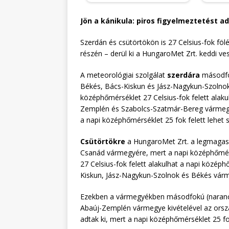
Jön a kánikula: piros figyelmeztetést a
Szerdán és csütörtökön is 27 Celsius-fok fö
részén – derül ki a HungaroMet Zrt. keddi ves
A meteorológiai szolgálat
szerdára
másodfok
Békés, Bács-Kiskun és Jász-Nagykun-Szolno
középhőmérséklet 27 Celsius-fok felett alak
Zemplén és Szabolcs-Szatmár-Bereg vármegyék
a napi középhőmérséklet 25 fok felett lehet 
Csütörtökre
a HungaroMet Zrt. a legmagasa
Csanád vármegyére, mert a napi középhőmérsék
27 Celsius-fok felett alakulhat a napi közép
Kiskun, Jász-Nagykun-Szolnok és Békés vár
Ezekben a vármegyékben másodfokú (narancs)
Abaúj-Zemplén vármegye kivételével az orszá
adtak ki, mert a napi középhőmérséklet 25 fok