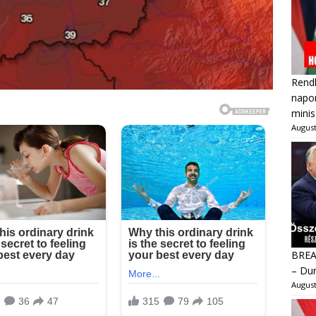
Rendk
napon
minis
August
BREAK
– Dur
August