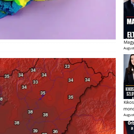
Magya
August
Kikos
mondo
August