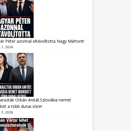
r Péter azonnal eltávolította Nagy Mártont!
 7, 2026
arazták Orbán Anitát:Szlovákia nemet
tt a több dunai vízre!
 7, 2026