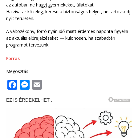
az autóban ne hagyj gyermekeket, állatokat!
Ha zivatar közeleg, keresd a biztonságos helyet, ne tartózkodj
nyílt területen.
A változékony, forró nyári idő miatt érdemes naponta figyelni
az aktuális előrejelzéseket — különösen, ha szabadtéri
programot tervezünk.
Forrás
Megosztás
F
M
E
a
e
m
c
ss
ai
e
e
l
b
n
o
g