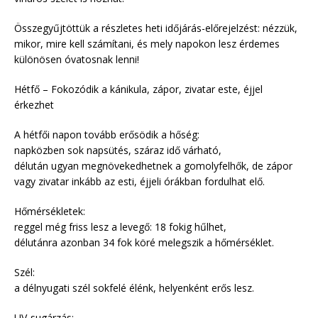
Összegyűjtöttük a részletes heti időjárás-előrejelzést: nézzük,
mikor, mire kell számítani, és mely napokon lesz érdemes
különösen óvatosnak lenni!
Hétfő – Fokozódik a kánikula, zápor, zivatar este, éjjel
érkezhet
A hétfői napon tovább erősödik a hőség:
napközben sok napsütés, száraz idő várható,
délután ugyan megnövekedhetnek a gomolyfelhők, de zápor
vagy zivatar inkább az esti, éjjeli órákban fordulhat elő.
Hőmérsékletek:
reggel még friss lesz a levegő: 18 fokig hűlhet,
délutánra azonban 34 fok köré melegszik a hőmérséklet.
Szél:
a délnyugati szél sokfelé élénk, helyenként erős lesz.
UV-sugárzás: