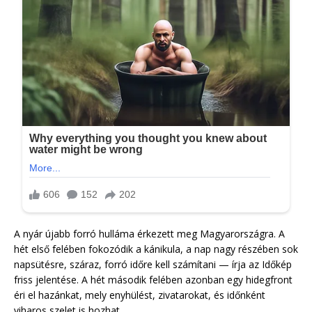
A nyár újabb forró hulláma érkezett meg Magyarországra. A
hét első felében fokozódik a kánikula, a nap nagy részében sok
napsütésre, száraz, forró időre kell számítani — írja az Időkép
friss jelentése. A hét második felében azonban egy hidegfront
éri el hazánkat, mely enyhülést, zivatarokat, és időnként
viharos szelet is hozhat.