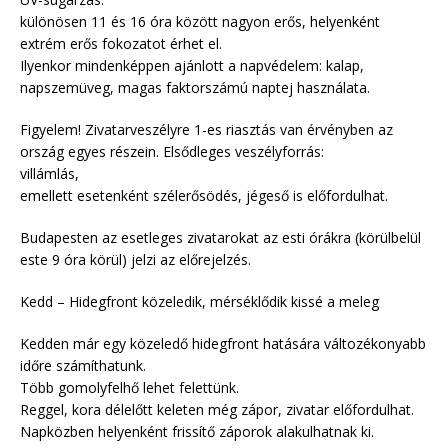
különösen 11 és 16 óra között nagyon erős, helyenként
extrém erős fokozatot érhet el.
Ilyenkor mindenképpen ajánlott a napvédelem: kalap,
napszemüveg, magas faktorszámú naptej használata.
Figyelem! Zivatarveszélyre 1-es riasztás van érvényben az
ország egyes részein. Elsődleges veszélyforrás:
villámlás,
emellett esetenként szélerősödés, jégeső is előfordulhat.
Budapesten az esetleges zivatarokat az esti órákra (körülbelül
este 9 óra körül) jelzi az előrejelzés.
Kedd – Hidegfront közeledik, mérséklődik kissé a meleg
Kedden már egy közeledő hidegfront hatására változékonyabb
időre számíthatunk.
Több gomolyfelhő lehet felettünk.
Reggel, kora délelőtt keleten még zápor, zivatar előfordulhat.
Napközben helyenként frissítő záporok alakulhatnak ki.