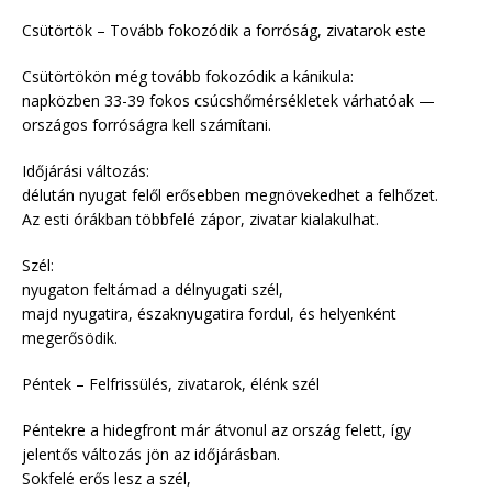
Csütörtök – Tovább fokozódik a forróság, zivatarok este
Csütörtökön még tovább fokozódik a kánikula:
napközben 33-39 fokos csúcshőmérsékletek várhatóak —
országos forróságra kell számítani.
Időjárási változás:
délután nyugat felől erősebben megnövekedhet a felhőzet.
Az esti órákban többfelé zápor, zivatar kialakulhat.
Szél:
nyugaton feltámad a délnyugati szél,
majd nyugatira, északnyugatira fordul, és helyenként
megerősödik.
Péntek – Felfrissülés, zivatarok, élénk szél
Péntekre a hidegfront már átvonul az ország felett, így
jelentős változás jön az időjárásban.
Sokfelé erős lesz a szél,