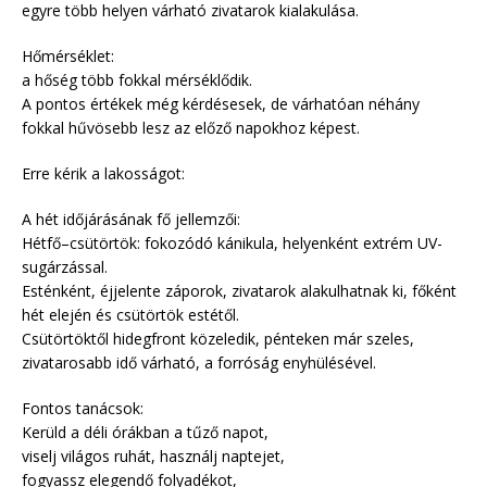
egyre több helyen várható zivatarok kialakulása.
Hőmérséklet:
a hőség több fokkal mérséklődik.
A pontos értékek még kérdésesek, de várhatóan néhány
fokkal hűvösebb lesz az előző napokhoz képest.
Erre kérik a lakosságot:
A hét időjárásának fő jellemzői:
Hétfő–csütörtök: fokozódó kánikula, helyenként extrém UV-
sugárzással.
Esténként, éjjelente záporok, zivatarok alakulhatnak ki, főként
hét elején és csütörtök estétől.
Csütörtöktől hidegfront közeledik, pénteken már szeles,
zivatarosabb idő várható, a forróság enyhülésével.
Fontos tanácsok:
Kerüld a déli órákban a tűző napot,
viselj világos ruhát, használj naptejet,
fogyassz elegendő folyadékot,