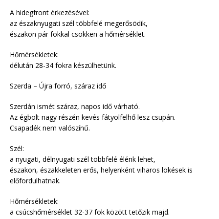
A hidegfront érkezésével:
az északnyugati szél többfelé megerősödik,
északon pár fokkal csökken a hőmérséklet.
Hőmérsékletek:
délután 28-34 fokra készülhetünk.
Szerda – Újra forró, száraz idő
Szerdán ismét száraz, napos idő várható.
Az égbolt nagy részén kevés fátyolfelhő lesz csupán.
Csapadék nem valószínű.
Szél:
a nyugati, délnyugati szél többfelé élénk lehet,
északon, északkeleten erős, helyenként viharos lökések is
előfordulhatnak.
Hőmérsékletek:
a csúcshőmérséklet 32-37 fok között tetőzik majd.