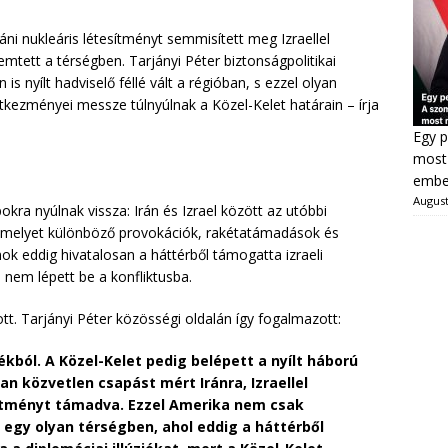
ni nukleáris létesítményt semmisített meg Izraellel
emtett a térségben. Tarjányi Péter biztonságpolitikai
is nyílt hadviselő féllé vált a régióban, s ezzel olyan
vetkezményei messze túlnyúlnak a Közel-Kelet határain – írja
Egy p
most 
ember
August
ra nyúlnak vissza: Irán és Izrael között az utóbbi
, melyet különböző provokációk, rakétatámadások és
ok eddig hivatalosan a háttérből támogatta izraeli
 nem lépett be a konfliktusba.
. Tarjányi Péter közösségi oldalán így fogalmazott:
kból. A Közel-Kelet pedig belépett a nyílt háború
n közvetlen csapást mért Iránra, Izraellel
ítményt támadva. Ezzel Amerika nem csak
 egy olyan térségben, ahol eddig a háttérből