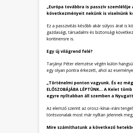
„Európa továbbra is passzív szemlélője
következményeit nekünk is viselnünk ke
Ez a passzivitás később akár súlyos árat is k
gazdasági, társadalmi és biztonsági követke
kontinensre is.
Egy új világrend felé?
Tarjányi Péter elemzése végén külön hangsúly
egy olyan pontra érkezett, ahol az események
„Történelmi ponton vagyunk. És ez m
ELŐSZOBÁJÁBA LÉPTÜNK… A Kelet tömb (O
egyre nyíltabban áll szemben a Nyugat
Az elemző szerint az orosz–kínai–iráni teng
törésvonalak most már nyíltan jelennek meg, é
Mire számíthatunk a következő hetekb