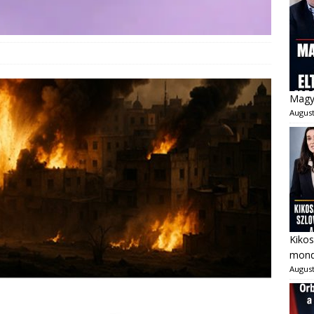
Magya
August
Kikos
mondo
August