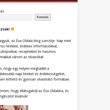
sés
Keresés
sztok!
agyok, az Éva Oldala blog szerzője. Nap mint
riss hírekkel, érdekes információkkal,
zkópokkal, receptekkel és hasznos
lmakkal várom az olvasókat.
, hogy egy helyen megtaláld a
dekesebb napi híreket és érdekességeket,
en érthető és gyorsan olvasható formában.
nöm, hogy ellátogattál az Éva Oldalára, és
ngészést kívánok!