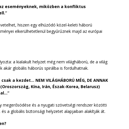
 az eseményeknek, miközben a konfliktus
ll.”
övetelhet, hiszen egy elhúzódó közel-keleti háború
zményei elkerülhetetlenül begyűrűznek majd az európai
ozta: a kialakult helyzet még nem világháború, de a világ
 akár globális háborús spirálba is fordulhatnak.
ég csak a kezdet… NEM VILÁGHÁBORÚ MÉG, DE ANNAK
roszország, Kína, Irán, Észak-Korea, Belarusz)
tal…”
ely megerősödése és a nyugati szövetségi rendszer közötti
s a globális biztonsági helyzetet alapjaiban alakítják át.
en?