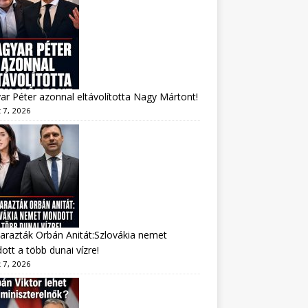
r Péter azonnal eltávolította Nagy Mártont!
 7, 2026
arazták Orbán Anitát:Szlovákia nemet
tt a több dunai vízre!
 7, 2026