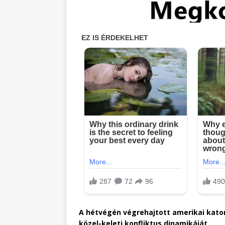
A hétvégén végrehajtott amerikai katona
közel-keleti konfliktus dinamikáját.