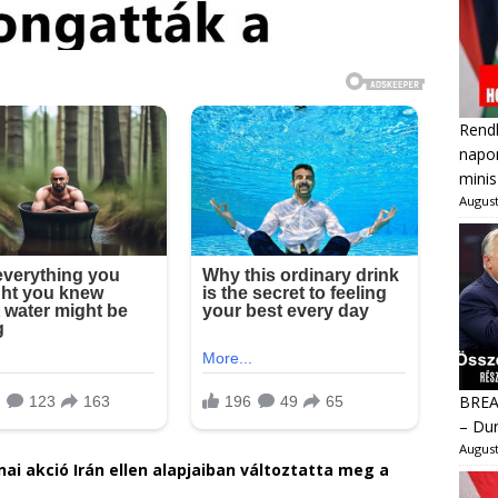
Rendk
napon
minis
August
BREAK
– Dur
August
i akció Irán ellen alapjaiban változtatta meg a