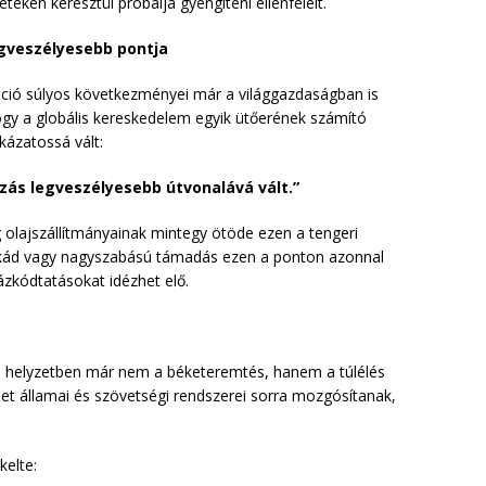
eken keresztül próbálja gyengíteni ellenfeleit.
egveszélyesebb pontja
láció súlyos következményei már a világgazdaságban is
hogy a globális kereskedelem egyik ütőerének számító
kázatossá vált:
zás legveszélyesebb útvonalává vált.”
ág olajszállítmányainak mintegy ötöde ezen a tengeri
lokád vagy nagyszabású támadás ezen a ponton azonnal
ázkódtatásokat idézhet elő.
egi helyzetben már nem a béketeremtés, hanem a túlélés
let államai és szövetségi rendszerei sorra mozgósítanak,
kelte: