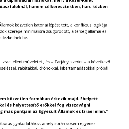
a a diplomáciai illúziókat, mert a Közel-Kelet
óasztaloknál, hanem célkeresztekben, harc közben
llamok közvetlen katonai lépést tett, a konfliktus logikája
zök szerepe minimálisra zsugorodott, a térség államai és
endezkednek be.
zrael elleni műveleteit, és – Tarjányi szerint – a következő
iseléssel, rakétákkal, drónokkal, kibertámadásokkal próbál
 nem közvetlen formában érkezik majd. Ehelyett
al és helyettesítő erőkkel fog visszavágni
g más pontjain az Egyesült Államok és Izrael ellen.”
gi háborús gyakorlatához, amely során sosem egyenes