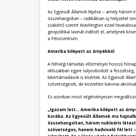
Az Egyesült Államok lépése – amely három irá
összehangoltan – radikálisan új helyzetet ter
szakértő szerint Washington ezzel hivatalosan 
geopolitikai lavinát indított el, amelynek kö
a Pénzcentrum.
Amerika kilépett az árnyékból
A hétvégi támadás előzményei hosszú hónapok
időszakban egyre súlyosbodott a feszültség
kibertámadások is kísértek. Az Egyesült Állam
szövetségesét, de közvetlen katonai akcióval
Ez azonban most végérvényesen megváltozott
„Igazam lett… Amerika kilépett az árnyé
korába. Az Egyesült Államok ma hajnalba
összehangoltan, három nukleáris létes
szövetséges, hanem hadviselő fél lett –