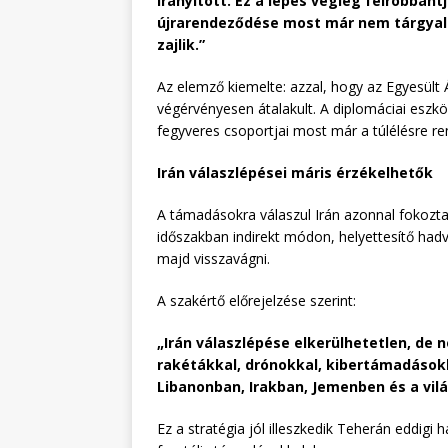
irányított. Ez a lépés végleg felrobbantj
újrarendeződése most már nem tárgyal
zajlik.”
Az elemző kiemelte: azzal, hogy az Egyesült Á
végérvényesen átalakult. A diplomáciai eszkö
fegyveres csoportjai most már a túlélésre r
Irán válaszlépései máris érzékelhetők
A támadásokra válaszul Irán azonnal fokozta I
időszakban indirekt módon, helyettesítő hadv
majd visszavágni.
A szakértő előrejelzése szerint:
„Irán válaszlépése elkerülhetetlen, de
rakétákkal, drónokkal, kibertámadásokk
Libanonban, Irakban, Jemenben és a vilá
Ez a stratégia jól illeszkedik Teherán eddi