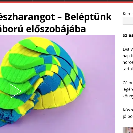
szharangot – Beléptünk
Kere
áború előszobájába
Szia
Éva v
nap f
horos
tarta
Célom
legér
könny
Köszö
jó bö