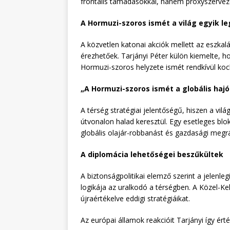
frontális támadásokkal, hanem proxyszervezet
A Hormuzi-szoros ismét a világ egyik l
A közvetlen katonai akciók mellett az eszka
érezhetőek. Tarjányi Péter külön kiemelte, 
Hormuzi-szoros helyzete ismét rendkívül koc
„A Hormuzi-szoros ismét a globális hajó
A térség stratégiai jelentőségű, hiszen a vil
útvonalon halad keresztül. Egy esetleges b
globális olajár-robbanást és gazdasági megr
A diplomácia lehetőségei beszűkültek
A biztonságpolitikai elemző szerint a jelenl
logikája az uralkodó a térségben. A Közel-Ke
újraértékelve eddigi stratégiáikat.
Az európai államok reakcióit Tarjányi így érté