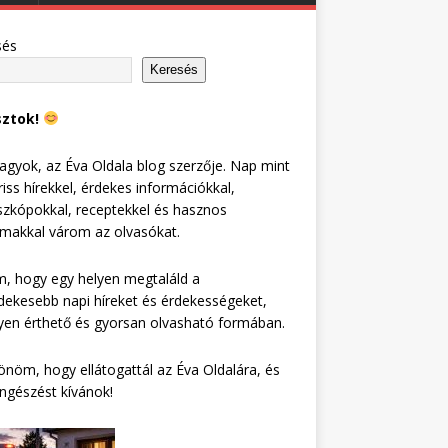
sés
Keresés
sztok!
agyok, az Éva Oldala blog szerzője. Nap mint
riss hírekkel, érdekes információkkal,
zkópokkal, receptekkel és hasznos
lmakkal várom az olvasókat.
, hogy egy helyen megtaláld a
dekesebb napi híreket és érdekességeket,
en érthető és gyorsan olvasható formában.
nöm, hogy ellátogattál az Éva Oldalára, és
ngészést kívánok!