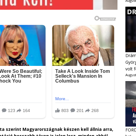
August
Dráma
Györg
volt 
August
ta szerint Magyarországnak készen kell állnia arra,
FORDU
táció hosszabb távon is jelen lesz, minden abból