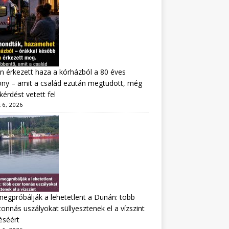
n érkezett haza a kórházból a 80 éves
ny – amit a család ezután megtudott, még
kérdést vetett fel
 6, 2026
megpróbálják a lehetetlent a Dunán: több
tonnás uszályokat süllyesztenek el a vízszint
éséért