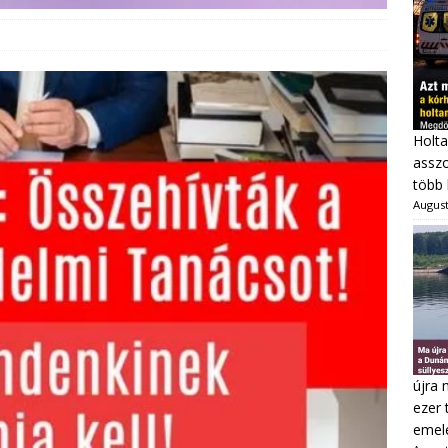
Holta
asszo
több 
August
újra 
ezer 
emel