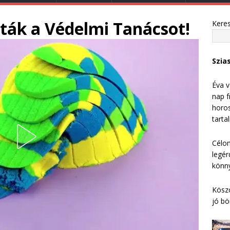
ták a Védelmi Tanácsot!
Kere
Szia
Éva v
nap f
horos
tarta
Célom
legér
könny
Köszö
jó bö