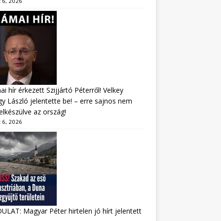
 6, 2026
i hír érkezett Szijjártó Péterről! Velkey
y László jelentette be! – erre sajnos nem
felkészülve az ország!
 6, 2026
LAT: Magyar Péter hirtelen jó hírt jelentett