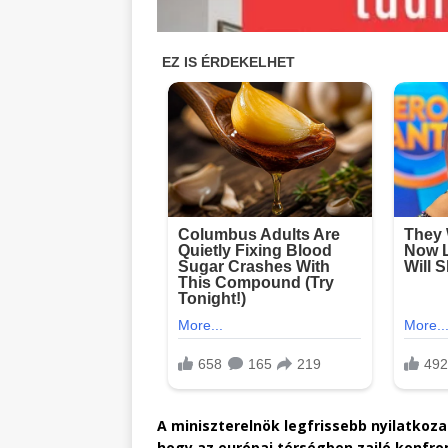
A miniszterelnök legfrissebb nyilatkoza
hogy az európai térségben zajló konfron