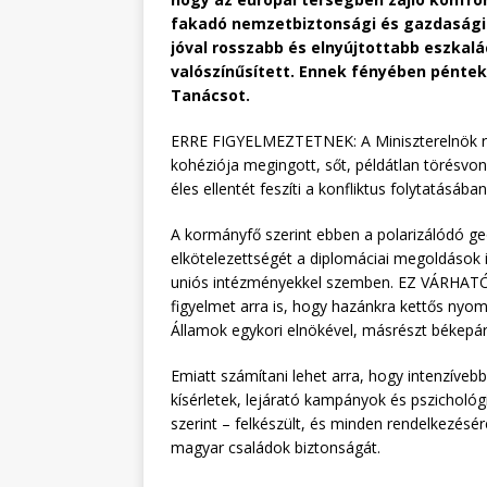
fakadó nemzetbiztonsági és gazdasági 
jóval rosszabb és elnyújtottabb eszkalác
valószínűsített. Ennek fényében péntek 
Tanácsot.
ERRE FIGYELMEZTETNEK: A Miniszterelnök rám
kohéziója megingott, sőt, példátlan törésvona
éles ellentét feszíti a konfliktus folytatásába
A kormányfő szerint ebben a polarizálódó ge
elkötelezettségét a diplomáciai megoldások 
uniós intézményekkel szemben. EZ VÁRHATÓ,
figyelmet arra is, hogy hazánkra kettős nyo
Államok egykori elnökével, másrészt békepárti
Emiatt számítani lehet arra, hogy intenzívebb
kísérletek, lejárató kampányok és pszichol
szerint – felkészült, és minden rendelkezésé
magyar családok biztonságát.