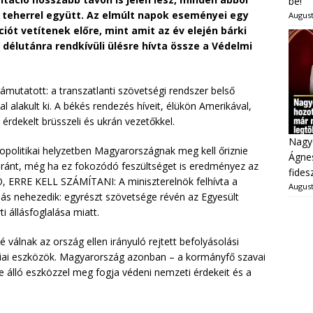
be!
teherrel együtt. Az elmúlt napok eseményei egy
August
iót vetítenek előre, mint amit az év elején bárki
délutánra rendkívüli ülésre hívta össze a Védelmi
utatott: a transzatlanti szövetségi rendszer belső
l alakult ki. A békés rendezés híveit, élükön Amerikával,
n érdekelt brüsszeli és ukrán vezetőkkel.
Nagy
opolitikai helyzetben Magyarországnak meg kell őriznie
Ágnes
iránt, még ha ez fokozódó feszültséget is eredményez az
fides
 ERRE KELL SZÁMÍTANI: A miniszterelnök felhívta a
August
más nehezedik: egyrészt szövetsége révén az Egyesült
 állásfoglalása miatt.
é válnak az ország ellen irányuló rejtett befolyásolási
ógiai eszközök. Magyarország azonban – a kormányfő szavai
re álló eszközzel meg fogja védeni nemzeti érdekeit és a