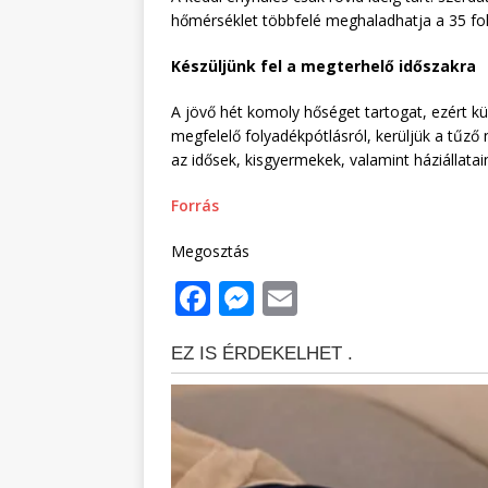
hőmérséklet többfelé meghaladhatja a 35 foko
Készüljünk fel a megterhelő időszakra
A jövő hét komoly hőséget tartogat, ezért 
megfelelő folyadékpótlásról, kerüljük a tűző
az idősek, kisgyermekek, valamint háziállatai
Forrás
Megosztás
F
M
E
a
e
m
c
ss
ai
e
e
l
b
n
o
g