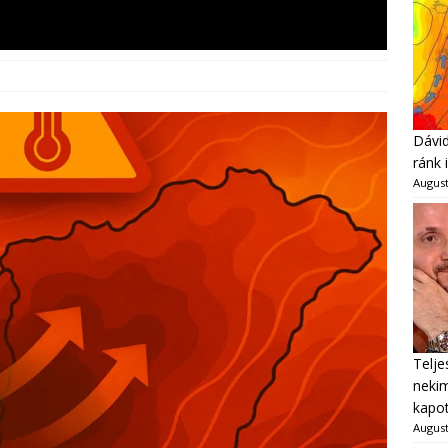
Dávid
ránk 
August
Telje
neki
kapot
August