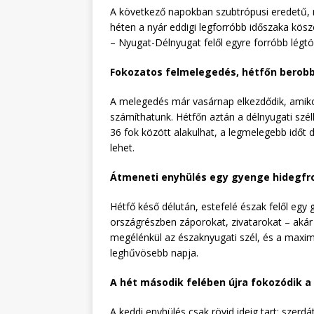
A következő napokban szubtrópusi eredetű, r
héten a nyár eddigi legforróbb időszaka kösz
– Nyugat-Délnyugat felől egyre forróbb légt
Fokozatos felmelegedés, hétfőn berob
A melegedés már vasárnap elkezdődik, amiko
számíthatunk. Hétfőn aztán a délnyugati széll
36 fok között alakulhat, a legmelegebb időt d
lehet.
Átmeneti enyhülés egy gyenge hidegf
Hétfő késő délután, estefelé észak felől egy
országrészben záporokat, zivatarokat – akár
megélénkül az északnyugati szél, és a maxim
leghűvösebb napja.
A hét második felében újra fokozódik a
A keddi enyhülés csak rövid ideig tart: szerd