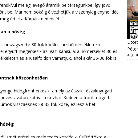
endkívül meleg levegő áramlik be térségünkbe, így jövő
önt be. Már nem sokáig élvezhetjük a viszonylag enyhe időt
ömeg éri el a Kárpát-medencét.
ban a hőség
Eltör
r országszerte 30 fok körüli csúcshőmérsékletekre
Péter
el együtt megérkezik az igazi kánikula: a hőmérséklet 30 és
August
élkeleten és a Kisalföldön várhatjuk, ahol akár 35-36 fok is
rontnak köszönhetően
 gyenge hidegfront érkezik, amely az északi, északnyugati
 heves zivatarokat is – okozhat. Kedden a front mögött
umok visszaesnek 28-33 fok közé, ez lesz a hét
 hőség
ától ismét erőteljes melegedés kezdődik. Csütörtökre a