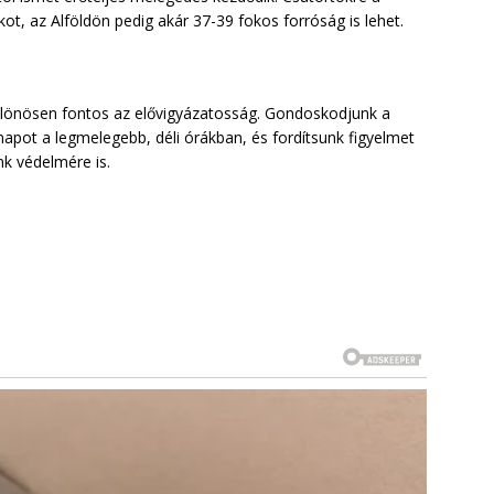
t, az Alföldön pedig akár 37-39 fokos forróság is lehet.
különösen fontos az elővigyázatosság. Gondoskodjunk a
 napot a legmelegebb, déli órákban, és fordítsunk figyelmet
nk védelmére is.