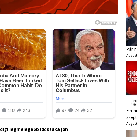
Pár n
August
Elren
szept
August
ddigi legmelegebb időszaka jön