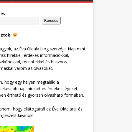
sés
Keresés
sztok!
agyok, az Éva Oldala blog szerzője. Nap mint
riss hírekkel, érdekes információkkal,
zkópokkal, receptekkel és hasznos
lmakkal várom az olvasókat.
, hogy egy helyen megtaláld a
dekesebb napi híreket és érdekességeket,
en érthető és gyorsan olvasható formában.
nöm, hogy ellátogattál az Éva Oldalára, és
ngészést kívánok!