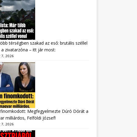
öbb térségben szakad az eső: brutális széllel
 a zivatarzóna – itt jár most:
 7, 2026
finomkodott: Megfegyelmezte Dúró Dórát a
r milliárdos, Felföldi József!
 7, 2026