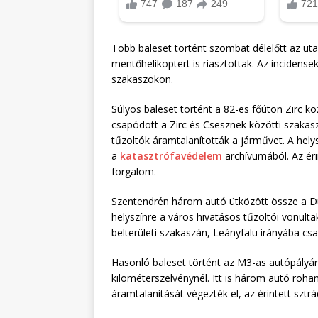
Több baleset történt szombat délelőtt az uta
mentőhelikoptert is riasztottak. Az incidense
szakaszokon.
Súlyos baleset történt a 82-es főúton Zirc kö
csapódott a Zirc és Csesznek közötti szakasz
tűzoltók áramtalanították a járművet. A helys
a
katasztrófavédelem
archívumából. Az éri
forgalom.
Szentendrén három autó ütközött össze a Du
helyszínre a város hivatásos tűzoltói vonulta
belterületi szakaszán, Leányfalu irányába cs
Hasonló baleset történt az M3-as autópályán
kilométerszelvénynél. Itt is három autó roh
áramtalanítását végezték el, az érintett sztr