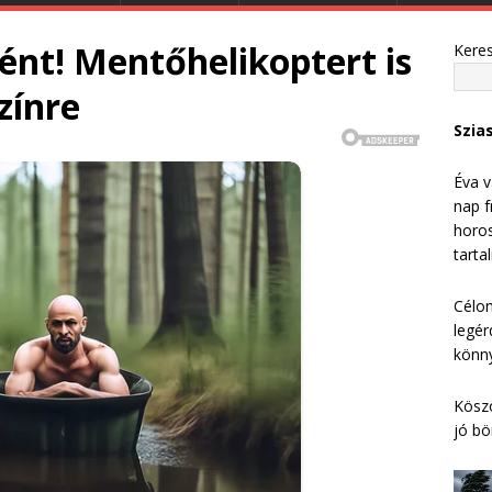
tént! Mentőhelikoptert is
Kere
zínre
Szia
Éva v
nap f
horos
tarta
Célom
legér
könny
Köszö
jó bö