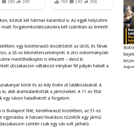
kon, köztük két hármas karambol is. Az egyik helyszínre
k miatt forgalomkorlátozásokra kell számítani az érintett
zelében: egy kisteherautó lesodródott az útról, és fának
Botrá
on, a 26-os kilométerszelvénynél. A zirci önkormányzati
bejel
zínre mentőhelikopter is érkezett – derül ki
leszn
ntett útszakaszon váltakozó irányban fél pályán haladt a
August
nakanyar körút és az Ady Endre út találkozásánál. A
k ki, akik áramtalanították a járműveket. A 11-es főút
ak egy sávon haladhatott a forgalom.
 is Budapest felé, Kerekharaszt közelében, az 51-es
ant egymásba. A hatvani hivatásos tűzoltók egy jármű
ádaszakaszon szintén csak egy sáv volt járható.