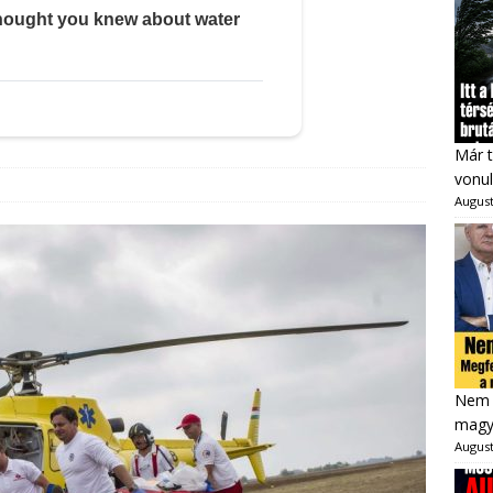
Már t
vonul
August
Nem 
magya
August