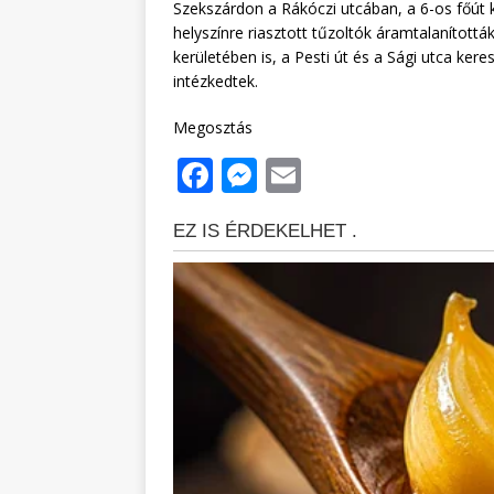
Szekszárdon a Rákóczi utcában, a 6-os főút
helyszínre riasztott tűzoltók áramtalanított
kerületében is, a Pesti út és a Sági utca ker
intézkedtek.
Megosztás
F
M
E
a
e
m
c
ss
ai
e
e
l
b
n
o
g
o
e
k
r