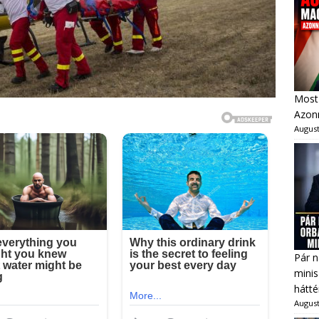
Most 
Azonn
August
Pár n
minis
hátté
August