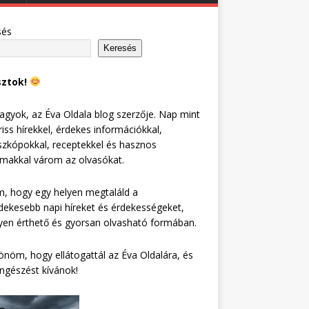
sés
Keresés
sztok!
agyok, az Éva Oldala blog szerzője. Nap mint
riss hírekkel, érdekes információkkal,
zkópokkal, receptekkel és hasznos
lmakkal várom az olvasókat.
, hogy egy helyen megtaláld a
dekesebb napi híreket és érdekességeket,
en érthető és gyorsan olvasható formában.
nöm, hogy ellátogattál az Éva Oldalára, és
ngészést kívánok!