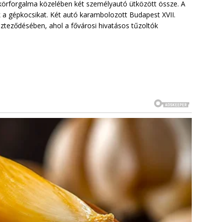
 körforgalma közelében két személyautó ütközött össze. A
ák a gépkocsikat. Két autó karambolozott Budapest XVII.
eszteződésében, ahol a fővárosi hivatásos tűzoltók