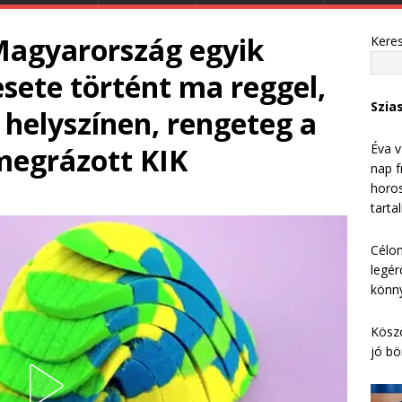
agyarország egyik
Kere
esete történt ma reggel,
Szia
helyszínen, rengeteg a
Éva v
megrázott KIK
nap f
horos
tarta
Célom
legér
könny
Köszö
jó bö