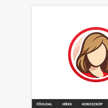
FŐOLDAL
HÍREK
HOROSZKÓP