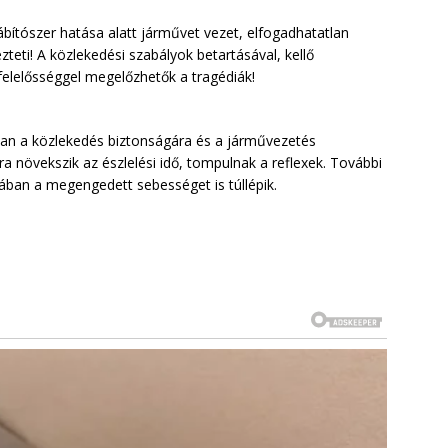
kábítószer hatása alatt járművet vezet, elfogadhatatlan
zteti! A közlekedési szabályok betartásával, kellő
felelősséggel megelőzhetők a tragédiák!
 van a közlekedés biztonságára és a járművezetés
a növekszik az észlelési idő, tompulnak a reflexek. További
lában a megengedett sebességet is túllépik.