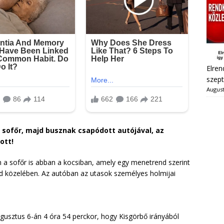
Elren
szept
August
 sofőr, majd busznak csapódott autójával, az
ott!
 a sofőr is abban a kocsiban, amely egy menetrend szerint
d közelében. Az autóban az utasok személyes holmijai
ugusztus 6-án 4 óra 54 perckor, hogy Kisgörbő irányából