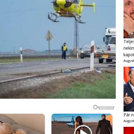
Telje
neki
kapot
August
Pár n
August