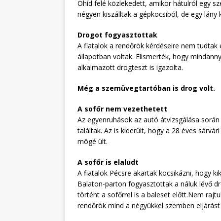
Óhíd felé közlekedett, amikor hátulról egy s
négyen kiszálltak a gépkocsiból, de egy lán
Drogot fogyasztottak
A fiatalok a rendőrök kérdéseire nem tudtak 
állapotban voltak. Elismerték, hogy mindanny
alkalmazott drogteszt is igazolta.
Még a szemüvegtartóban is drog volt.
A sofőr nem vezethetett
Az egyenruhások az autó átvizsgálása során d
találtak. Az is kiderült, hogy a 28 éves sárvár
mögé ült.
A sofőr is elaludt
A fiatalok Pécsre akartak kocsikázni, hogy k
Balaton-parton fogyasztottak a náluk lévő dr
történt a sofőrrel is a baleset előtt.Nem raj
rendőrök mind a négyükkel szemben eljárást i