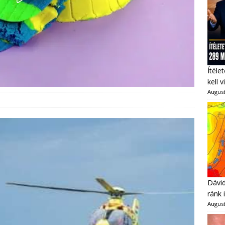
Ítéle
kell 
August
Dávid
ránk 
August