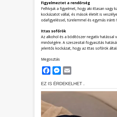
Figyelmeztet a rendőrség
Felhívjuk a figyelmet, hogy aki ittasan vagy 
kockázatot vállal, és mások életét is veszélye
odafigyeléssel, türelemmel és egymás iránti 
Ittas sofőrök
Az alkohol és a bódítószer negatív hatással
minőségére. A szeszesital-fogyasztás hatásár
jelentős kockázat, hogy az ittas sofőrök álta
Megosztás
F
M
E
a
e
m
c
ss
ai
e
e
l
b
n
o
g