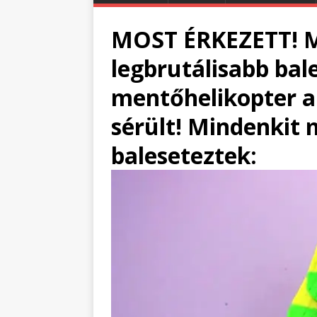
MOST ÉRKEZETT! M
legbrutálisabb bal
mentőhelikopter a 
sérült! Mindenkit 
baleseteztek: