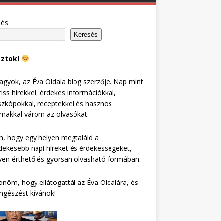
sés
Keresés
sztok!
agyok, az Éva Oldala blog szerzője. Nap mint
riss hírekkel, érdekes információkkal,
zkópokkal, receptekkel és hasznos
lmakkal várom az olvasókat.
, hogy egy helyen megtaláld a
dekesebb napi híreket és érdekességeket,
en érthető és gyorsan olvasható formában.
nöm, hogy ellátogattál az Éva Oldalára, és
ngészést kívánok!