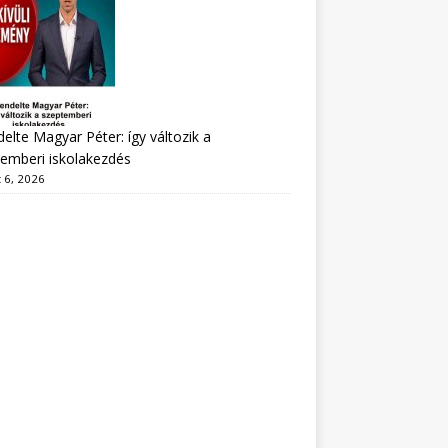
delte Magyar Péter: így változik a
emberi iskolakezdés
 6, 2026