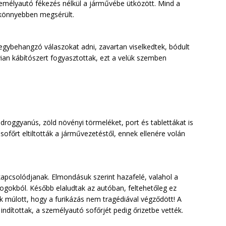
zemélyautó fékezés nélkül a járművébe ütközött. Mind a
y könnyebben megsérült.
egybehangzó válaszokat adni, zavartan viselkedtek, bódult
ian kábítószert fogyasztottak, ezt a velük szemben
roggyanús, zöld növényi törmeléket, port és tablettákat is
i sofőrt eltiltották a járművezetéstől, ennek ellenére volán
ikapcsolódjanak. Elmondásuk szerint hazafelé, valahol a
ogokból. Később elaludtak az autóban, feltehetőleg ez
tuk múlott, hogy a furikázás nem tragédiával végződött! A
ndítottak, a személyautó sofőrjét pedig őrizetbe vették.