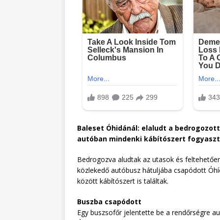
Baleset Óhidánál: elaludt a bedrogozott
autóban mindenki kábítószert fogyaszt
Bedrogozva aludtak az utasok és feltehetően
közlekedő autóbusz hátuljába csapódott Óhí
között kábítószert is találtak.
Buszba csapódott
Egy buszsofőr jelentette be a rendőrségre a