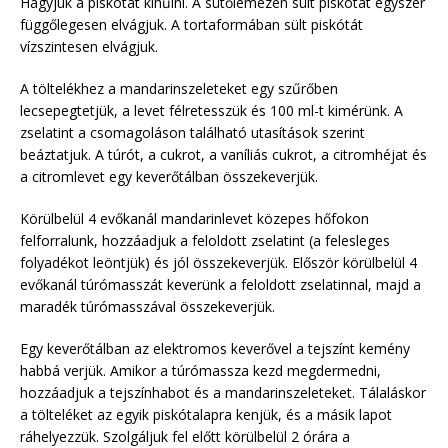
Hagyjuk a piskótát kihűlni. A sütőlemezen sült piskótát egyszer
függőlegesen elvágjuk. A tortaformában sült piskótát
vízszintesen elvágjuk.
A töltelékhez a mandarinszeleteket egy szűrőben
lecsepegtetjük, a levet félretesszük és 100 ml-t kimérünk. A
zselatint a csomagoláson található utasítások szerint
beáztatjuk. A túrót, a cukrot, a vaníliás cukrot, a citromhéjat és
a citromlevet egy keverőtálban összekeverjük.
Körülbelül 4 evőkanál mandarinlevet közepes hőfokon
felforralunk, hozzáadjuk a feloldott zselatint (a felesleges
folyadékot leöntjük) és jól összekeverjük. Először körülbelül 4
evőkanál túrómasszát keverünk a feloldott zselatinnal, majd a
maradék túrómasszával összekeverjük.
Egy keverőtálban az elektromos keverővel a tejszínt kemény
habbá verjük. Amikor a túrómassza kezd megdermedni,
hozzáadjuk a tejszínhabot és a mandarinszeleteket. Tálaláskor
a tölteléket az egyik piskótalapra kenjük, és a másik lapot
ráhelyezzük. Szolgáljuk fel előtt körülbelül 2 órára a