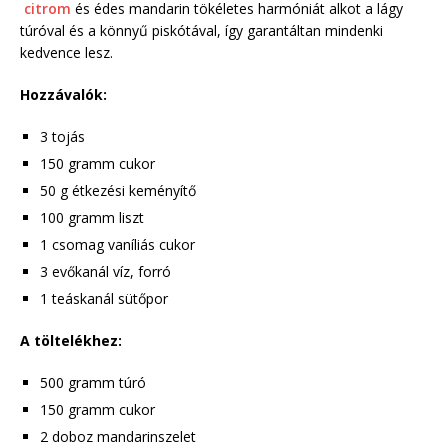
citrom
és édes mandarin tökéletes harmóniát alkot a lágy
túróval és a könnyű piskótával, így garantáltan mindenki
kedvence lesz.
Hozzávalók:
3 tojás
150 gramm cukor
50 g étkezési keményítő
100 gramm liszt
1 csomag vaníliás cukor
3 evőkanál víz, forró
1 teáskanál sütőpor
A töltelékhez:
500 gramm túró
150 gramm cukor
2 doboz mandarinszelet