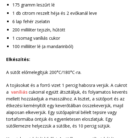
175 gramm leszűrt lé
1 db citrom reszelt héja és 2 evőkanál leve
6 lap fehér zselatin
200 milliliter tejszín, hűtött
1 csomag vaníliás cukor
100 milliliter lé (a mandarinból)
Elkészítés:
A sütőt előmelegítjük 200°C/180°C-ra.
A tojásokat és a forró vizet 1 percig habosra verjük. A cukrot
a
vaníliás
cukorral együtt átszitáljuk, és folyamatos keverés
mellett hozzáadjuk a masszához. A lisztet, a sütőport és az
étkezési keményítőt egy keverőtálban összekeverjük, majd
alaposan elkeverjük. Egy sütőpapírral bélelt tepsire vagy
tortaformába öntjük és egyenletesen eloszlatjuk. Egy
sütőlemezre helyezzük a sütőbe, és 10 percig sütjük.