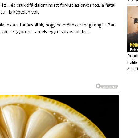
kéz – és csuklófájdalom miatt fordult az orvoshoz, a fiatal
tni is képtelen volt.
ála, és azt tanácsolták, hogy ne erőltesse meg magát. Bár
ezdet el gyötörni, amely egyre súlyosabb lett.
Rendk
heliko
August