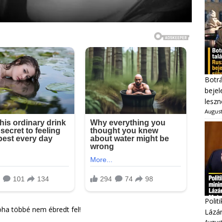
Botrá
bejel
leszn
August
Polit
Soha többé nem ébredt fel!
Lázár
August