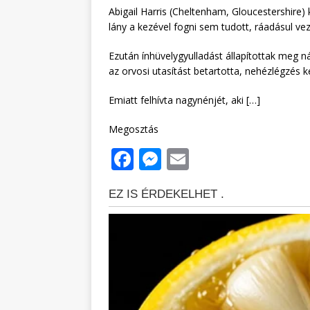
Abigail Harris (Cheltenham, Gloucestershire) 
lány a kezével fogni sem tudott, ráadásul veze
Ezután ínhüvelygyulladást állapítottak meg n
az orvosi utasítást betartotta, nehézlégzés k
Emiatt felhívta nagynénjét, aki […]
Megosztás
F
M
E
a
e
m
c
ss
ai
e
e
l
b
n
o
g
o
e