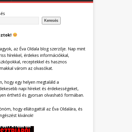
sés
Keresés
sztok!
agyok, az Éva Oldala blog szerzője. Nap mint
riss hírekkel, érdekes információkkal,
zkópokkal, receptekkel és hasznos
lmakkal várom az olvasókat.
, hogy egy helyen megtaláld a
dekesebb napi híreket és érdekességeket,
en érthető és gyorsan olvasható formában.
nöm, hogy ellátogattál az Éva Oldalára, és
ngészést kívánok!