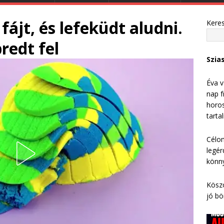
fájt, és lefeküdt aludni.
Kere
redt fel
Szia
Éva v
nap f
horos
tarta
Célom
legér
könny
Köszö
jó bö