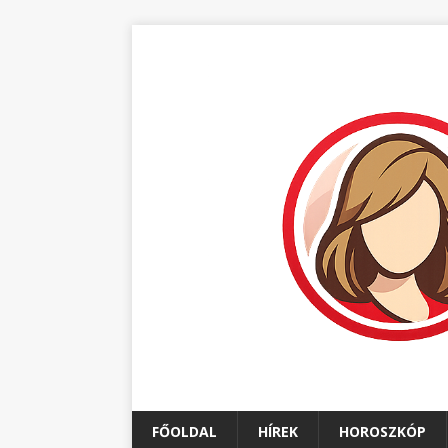
FŐOLDAL
HÍREK
HOROSZKÓP