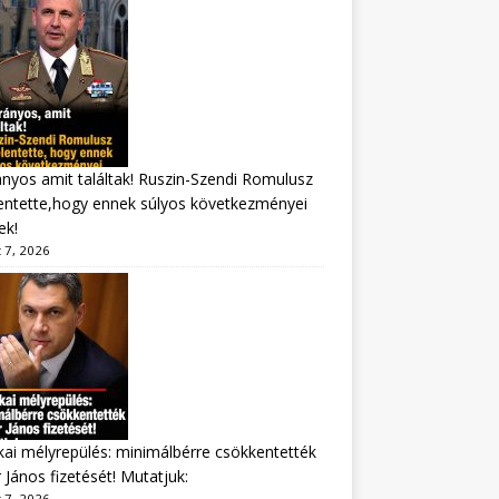
nyos amit találtak! Ruszin-Szendi Romulusz
entette,hogy ennek súlyos következményei
ek!
 7, 2026
ikai mélyrepülés: minimálbérre csökkentették
 János fizetését! Mutatjuk:
 7, 2026