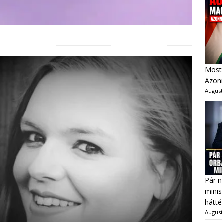
Most 
Azonn
August
Pár n
minis
hátté
August