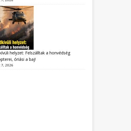
ívüli helyzet: Felszálltak a honvédség
pterei, óriási a baj!
 7, 2026