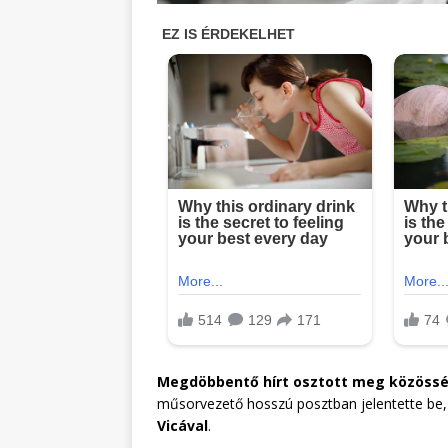
Megdöbbentő hírt osztott meg közösség
műsorvezető hosszú posztban jelentette be
Vicával
.