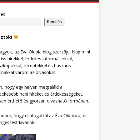
sés
Keresés
sztok!
agyok, az Éva Oldala blog szerzője. Nap mint
riss hírekkel, érdekes információkkal,
zkópokkal, receptekkel és hasznos
lmakkal várom az olvasókat.
, hogy egy helyen megtaláld a
dekesebb napi híreket és érdekességeket,
en érthető és gyorsan olvasható formában.
nöm, hogy ellátogattál az Éva Oldalára, és
ngészést kívánok!