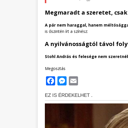
Megmaradt a szeretet, csak
A pár nem haraggal, hanem méltósággal
is őszintén írt a színész:
A nyilvánosságtól távol fol
Stohl András és felesége nem szeretnék
Megosztás
F
M
E
a
e
m
c
ss
ai
e
e
l
b
n
o
g