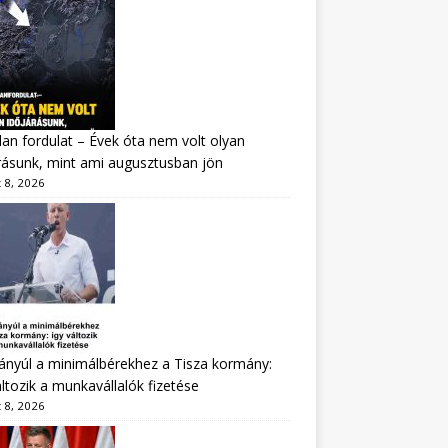
lan fordulat – Évek óta nem volt olyan
rásunk, mint ami augusztusban jön
 8, 2026
nyúl a minimálbérekhez a Tisza kormány:
áltozik a munkavállalók fizetése
 8, 2026