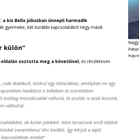
t:
a kis Bella júliusban ünnepli harmadik
ödik gyermeke, két korábbi kapcsolatából négy másik
Nagyo
r külön”
Péter
August
m-oldalán osztotta meg a követőivel
, és részletesen
, csak átalakult, lezárul egy életszakasz, amelyben mi egy
repünkben továbbra is békében és szeretetben
s boldog mozaikcsalád voltunk, és ezután is azok leszünk,
m változtat.
y családként, de külön párként. Nem tervezünk erről többet
ünket zavartalanul élni tovább. Így kérjük a sajtó
l kapcsolatban minket”