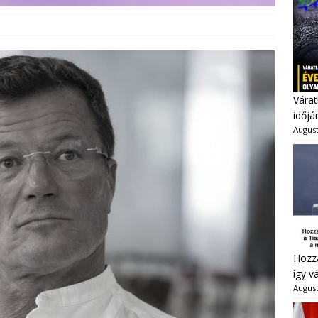
Várat
időjá
August
Hozzá
így v
August