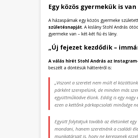
Egy közös gyermekük is van
A házaspárnak egy közös gyermeke születet
születésnapját
. A kislány Stohl András öt
gyermeke van – két-két fiú és lány.
„Új fejezet kezdődik – immá
A válás hírét Stohl András az Instagra
beszélt a döntésük hátteréről is:
„Viszont a szeretet nem múlt el közöttünk
párként szerepelünk, de minden más sze
együttműködve élünk. Eddig is egy nagy é
ezen a kettőnk párkapcsolati minősége ne
Együtt folytatjuk tovább az életünket eg
mondani, hanem szeretnénk a családi élet
munkatársait is, hogy ne keressenek ezze