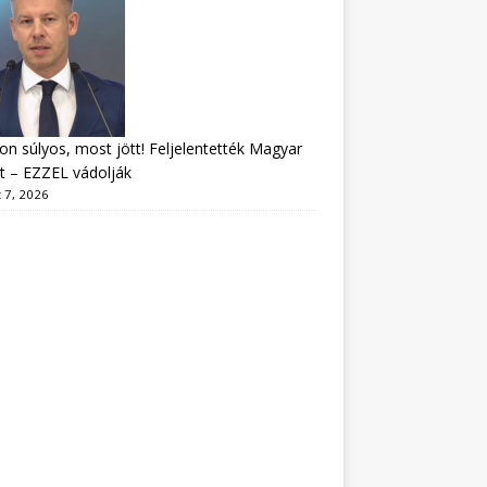
n súlyos, most jött! Feljelentették Magyar
t – EZZEL vádolják
 7, 2026