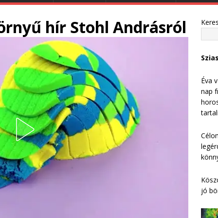
örnyű hír Stohl Andrásról
Kere
Szia
Éva v
nap f
horos
tarta
Célom
legér
könny
Köszö
jó bö