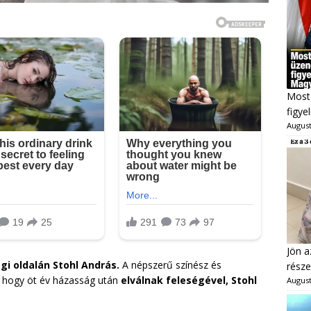
Most 
figye
August
Jön a
i oldalán Stohl András.
A népszerű színész és
része
, hogy öt év házasság után
elválnak feleségével, Stohl
August