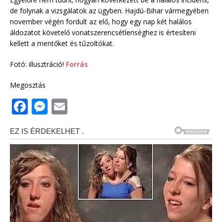
de folynak a vizsgálatok az ügyben. Hajdú-Bihar vármegyében
november végén fordult az elő, hogy egy nap két halálos
áldozatot követelő vonatszerencsétlenséghez is értesíteni
kellett a mentőket és tűzoltókat.
Fotó: illusztráció!
Forrás
Megosztás
F
M
E
a
e
m
c
ss
ai
e
e
l
b
n
o
g
o
e
k
r