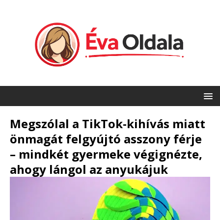
Megszólal a TikTok-kihívás miatt
önmagát felgyújtó asszony férje
– mindkét gyermeke végignézte,
ahogy lángol az anyukájuk