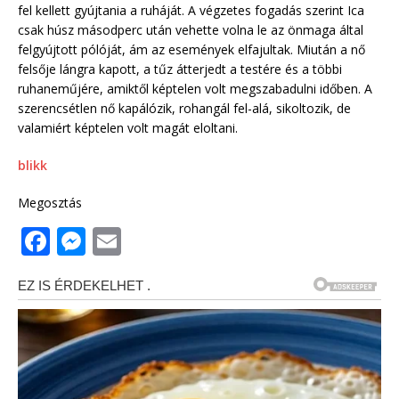
fel kellett gyújtania a ruháját. A végzetes fogadás szerint Ica
csak húsz másodperc után vehette volna le az önmaga által
felgyújtott pólóját, ám az események elfajultak. Miután a nő
felsője lángra kapott, a tűz átterjedt a testére és a többi
ruhaneműjére, amiktől képtelen volt megszabadulni időben. A
szerencsétlen nő kapálózik, rohangál fel-alá, sikoltozik, de
valamiért képtelen volt magát eloltani.
blikk
Megosztás
F
M
E
a
e
m
c
ss
ai
e
e
l
b
n
o
g