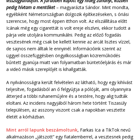
visszagyulladjon. A fürdőben kapott egy hideg zuhanyt, közben
pedig hívtam a mentőket
– magyarázta Sándor. Mint mondta,
egyébként Németországban dolgozik építkezéseken, s óriási
szerencse, hogy most éppen itthon volt. Az elszállítása előtt
Icának még egy cigarettát is volt ereje elszívni, ekkor tudott a
párja vele utoljára kommunikálni. Pedig az előző fogadás
vesztesének még csak be kellett kennie az arcát lisztes vízzel,
de sajnos nem álltak le ennyinél. Információink szerint az
üggyel összefüggésben öngyilkosságban közreműködés
bűntett gyanúja miatt van folyamatban büntetőeljárás és már
a videó másik szereplőjét is kihallgatták.
A nyilvánosságra került felvételen az látható, hogy egy kihívást
teljesítve, fogadásból an ő felgyújtja a pólóját, ami olyannyira
átterjed a többi ruhaneműjére és a testére, hogy alig tudták
eloltani. Az incidens nagyjából három hete történt Tiszasüly
településen, az asszony viszont csak a napokban vesztette
életét a kórházban.
Mint arról lapunk beszámoltunk
, Farkas Ica a TikTok nevű
alkalmazáson „játszott” egy fiatalemberrel, a vesztesnek pedig