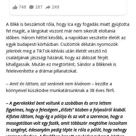
A Blikk is beszámolt róla, hogy Ica egy fogadás miatt gyújtotta
fel magát, a lángokat viszont már nem sikerült eloltania
időben. Három héttel később, a napokban vesztette életét az
egyik budapesti kórházban. Csütörtök délután nyomozók
jelentek meg a TikTok-kihívás után életét vesztő nő
családjának jászsági házánál, hogy az áldozat férjét
kihallgassák. Miután ez megtörtént, Sándor a Blikknek is
felelevenítette a drámai pillanatokat.
–
Amit én láttam, azt senkinek nem kívánom
– kezdte a
könnyeivel küszködve munkatársunknak a 38 éves férfi.
– A gyerekekkel bent voltunk a szobában és arra lettem
figyelmes, hogy a feleségem „élőzés” közben a folyosóról kiabál.
Kifutva láttam, hogy ég a pólója és az volt a szerencse, hogy a
mosogatóban volt egy fazék, amit többször megtöltve locsoltam
le szegényt, édesanyám pedig tépte le róla a pólót, hogy nehogy