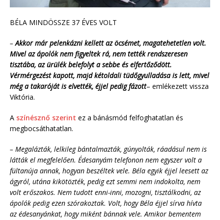
BÉLA MINDÖSSZE 37 ÉVES VOLT
–
Akkor már pelenkázni kellett az öcsémet, magatehetetlen volt.
Mivel az ápolók nem figyeltek rá, nem tették rendszeresen
tisztába, az ürülék belefolyt a sebbe és elfertőződött.
Vérmérgezést kapott, majd kétoldali tüdőgyulladása is lett, mivel
még a takaróját is elvették, éjjel pedig fázott
– emlékezett vissza
Viktória.
A
színésznő szerint
ez a bánásmód felfoghatatlan és
megbocsáthatatlan.
– Megalázták, lelkileg bántalmazták, gúnyolták, ráadásul nem is
látták el megfelelően. Édesanyám telefonon nem egyszer volt a
fültanúja annak, hogyan beszéltek vele. Béla egyik éjjel leesett az
ágyról, utána kikötözték, pedig ezt semmi nem indokolta, nem
volt erőszakos. Nem tudott enni-inni, mozogni, tisztálkodni, az
ápolók pedig ezen szórakoztak. Volt, hogy Béla éjjel sírva hívta
az édesanyánkat, hogy miként bánnak vele. Amikor bementem