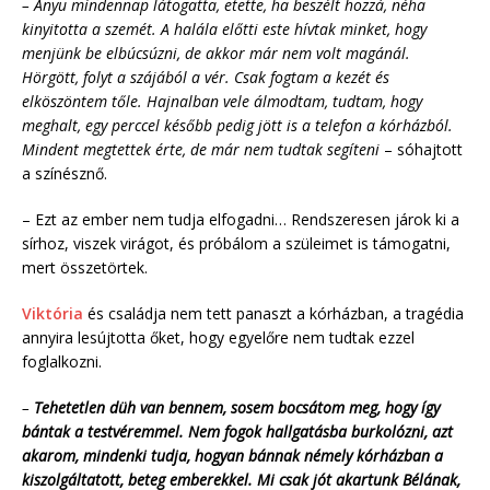
– Anyu mindennap látogatta, etette, ha beszélt hozzá, néha
kinyitotta a szemét. A halála előtti este hívtak minket, hogy
menjünk be elbúcsúzni, de akkor már nem volt magánál.
Hörgött, folyt a szájából a vér. Csak fogtam a kezét és
elköszöntem tőle. Hajnalban vele álmodtam, tudtam, hogy
meghalt, egy perccel később pedig jött is a telefon a kórházból.
Mindent megtettek érte, de már nem tudtak segíteni
– sóhajtott
a színésznő.
– Ezt az ember nem tudja elfogadni… Rendszeresen járok ki a
sírhoz, viszek virágot, és próbálom a szüleimet is támogatni,
mert összetörtek.
Viktória
és családja nem tett panaszt a kórházban, a tragédia
annyira lesújtotta őket, hogy egyelőre nem tudtak ezzel
foglalkozni.
–
Tehetetlen düh van bennem, sosem bocsátom meg, hogy így
bántak a testvéremmel. Nem fogok hallgatásba burkolózni, azt
akarom, mindenki tudja, hogyan bánnak némely kórházban a
kiszolgáltatott, beteg emberekkel. Mi csak jót akartunk Bélának,