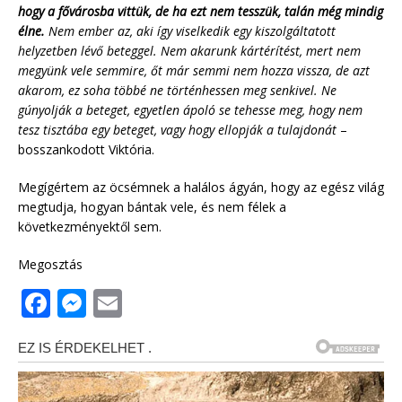
hogy a fővárosba vittük, de ha ezt nem tesszük, talán még mindig
élne.
Nem ember az, aki így viselkedik egy kiszolgáltatott
helyzetben lévő beteggel. Nem akarunk kártérítést, mert nem
megyünk vele semmire, őt már semmi nem hozza vissza, de azt
akarom, ez soha többé ne történhessen meg senkivel. Ne
gúnyolják a beteget, egyetlen ápoló se tehesse meg, hogy nem
tesz tisztába egy beteget, vagy hogy ellopják a tulajdonát
–
bosszankodott Viktória.
Megígértem az öcsémnek a halálos ágyán, hogy az egész világ
megtudja, hogyan bántak vele, és nem félek a
következményektől sem.
Megosztás
F
M
E
a
e
m
c
ss
ai
e
e
l