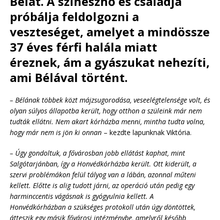
Bélát. A színésznő és családja
próbálja feldolgozni a
veszteséget, amelyet a mindössze
37 éves férfi halála miatt
éreznek, ám a gyászukat nehezíti,
ami Bélával történt.
– Bélának többek közt májzsugorodása, veseelégtelensége volt, és
olyan súlyos állapotba került, hogy otthon a szüleink már nem
tudták ellátni. Nem akart kórházba menni, mintha tudta volna,
hogy már nem is jön ki onnan
– kezdte lapunknak Viktória.
– Úgy gondoltuk, a fővárosban jobb ellátást kaphat, mint
Salgótarjánban, így a Honvédkórházba került. Ott kiderült, a
szervi problémákon felül tályog van a lábán, azonnal műteni
kellett. Előtte is alig tudott járni, az operáció után pedig egy
harminccentis vágásnak is gyógyulnia kellett. A
Honvédkórházban a szükséges protokoll után úgy döntöttek,
átteszik egy másik fővárosi intézménybe, amelyről később