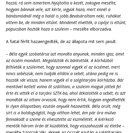
hozzá, rá sem ismertem.Nyújtotta a kezét, zokogva mesélte,
hogyan bánnak vele, azt kérte, vigyük haza, mert ennél a
bánásmódnál még a halál is jobb.Bevásároltam neki, ruhákat
vittem be, de minden eltűnt. Mindenét elvették, a cipője is eltűnt,
papucsban hozták haza a szüleim
– mesélte elborzadva.
A fiatal férfit hazaengedték, de az állapota mit sem javult.
– Béla egyik szobatársa azt mondta anyunak, minden igaz, amit
az öcsém mondott. Megalázták és bántották. A kórházból
felhívták a szüleimet, hogy azonnal vigyék el az öcsémet, mert
nincs sebészük, nem tudják ellátni a sebét, utána pedig ne is
hozzák ide vissza, hanem vigyék el a salgótarjáni kórházba. Bár
mentővel kellett volna őt szállítani, a szüleim maguk jöttek fel
érte és vitték el a tarjáni SZTK-ba, ahol átkötötték a sebét, és azt
mondták az ottani orvosok, hogy nem értik, hogyan engedhették
ki ilyen állapotban, ezután ­anyuék hazavitték. Béla örült, még
sírt is a boldogságtól, hogy otthon lehet, ám pár óra múlva
fennakadt a szeme és elvesztette az eszméletét. A kiérkező
mentők három órán át küzdöttek, hogy visszahozzák az életbe
–
mesélte Szorcsik Viki, akinek az öccsét ezután a salgótarjáni