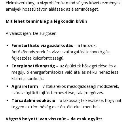
élelmiszerhiány, a vízproblémák mind súlyos következmények,
amelyek hosszú távon aláássák az életminőséget.
Mit lehet tenni? Elég a légkondin kívül?
A válasz: igen. De sürgősen.
Fenntartható vízgazdálkodás
– a tározók,
öntözőrendszerek és vízvisszaforgatási technológiák
fejlesztése kulcsfontosságú.
Energiahatékonyság
– az épületek hőszigetelése és a
megújuló energiaforrásokra való átállás nélkül nehéz lesz
kibírni a kánikulát.
Agrárreform
– víztakarékos mezőgazdasági módszerek,
szárazságtűrő fajták termesztése, talajmegőrzés.
Társadalmi edukáció
– a lakosság felkészítése, hogy mit
tegyen extrém hőség esetén, életeket menthet.
Végszó helyett: van visszaút – de csak együtt