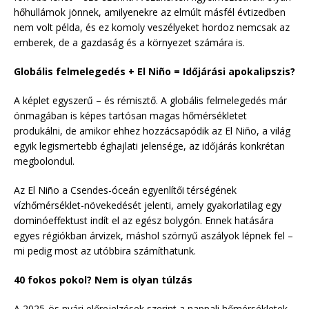
hőhullámok jönnek, amilyenekre az elmúlt másfél évtizedben
nem volt példa, és ez komoly veszélyeket hordoz nemcsak az
emberek, de a gazdaság és a környezet számára is.
Globális felmelegedés + El Niño = Időjárási apokalipszis?
A képlet egyszerű – és rémisztő. A globális felmelegedés már
önmagában is képes tartósan magas hőmérsékletet
produkálni, de amikor ehhez hozzácsapódik az El Niño, a világ
egyik legismertebb éghajlati jelensége, az időjárás konkrétan
megbolondul.
Az El Niño a Csendes-óceán egyenlítői térségének
vízhőmérséklet-növekedését jelenti, amely gyakorlatilag egy
dominóeffektust indít el az egész bolygón. Ennek hatására
egyes régiókban árvizek, máshol szörnyű aszályok lépnek fel –
mi pedig most az utóbbira számíthatunk.
40 fokos pokol? Nem is olyan túlzás
A 2025-ös nyári előrejelzések szerint a nappali hőmérsékletek