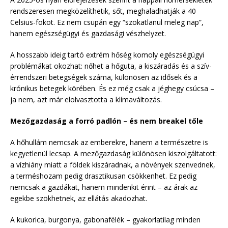
rendszeresen megközelíthetik, sőt, meghaladhatják a 40
Celsius-fokot. Ez nem csupán egy “szokatlanul meleg nap”,
hanem egészségügyi és gazdasági vészhelyzet.
A hosszabb ideig tartó extrém hőség komoly egészségügyi
problémákat okozhat: nőhet a hőguta, a kiszáradás és a szív-
érrendszeri betegségek száma, különösen az idősek és a
krónikus betegek körében. És ez még csak a jéghegy csúcsa –
ja nem, azt már elolvasztotta a klímaváltozás.
Mezőgazdaság a forró padlón – és nem breakel tőle
A hőhullám nemcsak az emberekre, hanem a természetre is
kegyetlenül lecsap. A mezőgazdaság különösen kiszolgáltatott:
a vízhiány miatt a földek kiszáradnak, a növények szenvednek,
a terméshozam pedig drasztikusan csökkenhet. Ez pedig
nemcsak a gazdákat, hanem mindenkit érint – az árak az
egekbe szökhetnek, az ellátás akadozhat.
A kukorica, burgonya, gabonafélék – gyakorlatilag minden