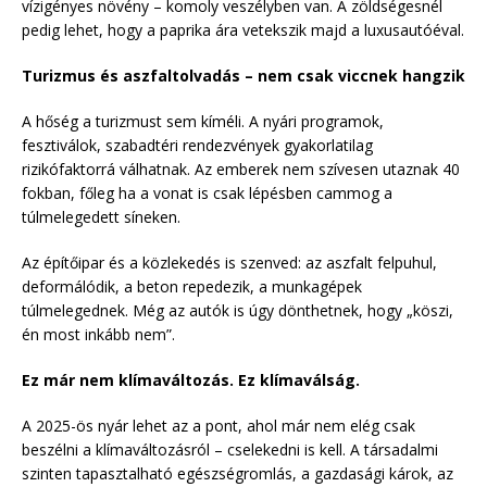
vízigényes növény – komoly veszélyben van. A zöldségesnél
pedig lehet, hogy a paprika ára vetekszik majd a luxusautóéval.
Turizmus és aszfaltolvadás – nem csak viccnek hangzik
A hőség a turizmust sem kíméli. A nyári programok,
fesztiválok, szabadtéri rendezvények gyakorlatilag
rizikófaktorrá válhatnak. Az emberek nem szívesen utaznak 40
fokban, főleg ha a vonat is csak lépésben cammog a
túlmelegedett síneken.
Az építőipar és a közlekedés is szenved: az aszfalt felpuhul,
deformálódik, a beton repedezik, a munkagépek
túlmelegednek. Még az autók is úgy dönthetnek, hogy „köszi,
én most inkább nem”.
Ez már nem klímaváltozás. Ez klímaválság.
A 2025-ös nyár lehet az a pont, ahol már nem elég csak
beszélni a klímaváltozásról – cselekedni is kell. A társadalmi
szinten tapasztalható egészségromlás, a gazdasági károk, az