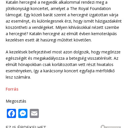
Katalin hercegné a negyedik alkalommal rendezi meg a
jótékonysági koncertet, amelyet a The Royal Foundation
támogat. Egy közeli barát szerint a hercegné izgatottan várja
az eseményt, és különlegesnek érzi, hogy ismét házigazdaként
köszöntheti a vendégeket. Milyen kihívásokkal nézett szembe
a hercegné? Katalin hercegné az elmúlt évben kemoterápiás
kezelésen esett át hasüregi műtétet követően.
A kezelések befejeztével most azon dolgozik, hogy megőrizze
egészségét és megakadályozza a betegség visszatérését. Az
elmúlt hónapokban csak korlátozottan vett részt hivatalos
eseményeken, így a karácsonyi koncert egyfajta mérföldkő
lesz számára.
Forrás
Megosztás
F
M
E
a
e
m