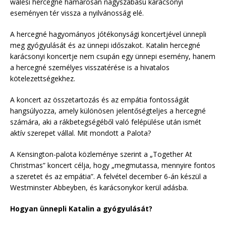
walesi hercegné hamarosan nagyszabású karácsonyi
eseményen tér vissza a nyilvánosság elé.
A hercegné hagyományos jótékonysági koncertjével ünnepli
meg gyógyulását és az ünnepi időszakot. Katalin hercegné
karácsonyi koncertje nem csupán egy ünnepi esemény, hanem
a hercegné személyes visszatérése is a hivatalos
kötelezettségekhez.
A koncert az összetartozás és az empátia fontosságát
hangsúlyozza, amely különösen jelentőségteljes a hercegné
számára, aki a rákbetegségéből való felépülése után ismét
aktív szerepet vállal. Mit mondott a Palota?
A Kensington-palota közleménye szerint a „Together At
Christmas” koncert célja, hogy „megmutassa, mennyire fontos
a szeretet és az empátia”. A felvétel december 6-án készül a
Westminster Abbeyben, és karácsonykor kerül adásba.
Hogyan ünnepli Katalin a gyógyulását?