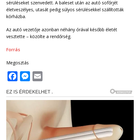
sérüléseket szenvedett. A baleset után az autó sofőrjét
életveszélyes, utasát pedig súlyos sérülésekkel szállították
kórházba.
Az autó vezetője azonban néhány órával később életét
vesztette – közölte a rendőrség.
Forrás
Megosztás
F
M
E
a
e
m
c
ss
ai
e
e
l
b
n
o
g
o
e