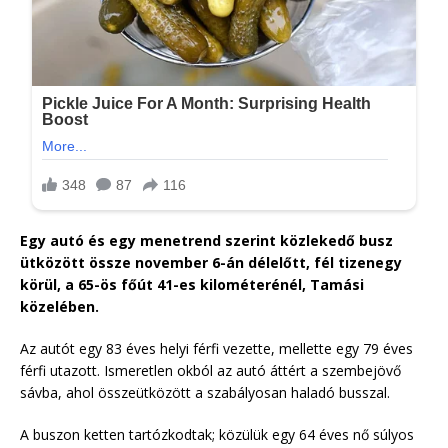
Egy autó és egy menetrend szerint közlekedő busz
ütközött össze november 6-án délelőtt, fél tizenegy
körül, a 65-ös főút 41-es kilométerénél, Tamási
közelében.
Az autót egy 83 éves helyi férfi vezette, mellette egy 79 éves
férfi utazott. Ismeretlen okból az autó áttért a szembejövő
sávba, ahol összeütközött a szabályosan haladó busszal.
A buszon ketten tartózkodtak; közülük egy 64 éves nő súlyos