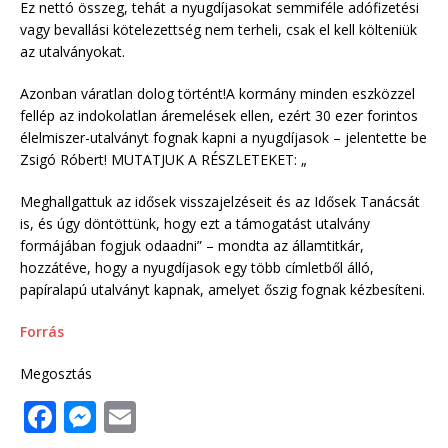
Ez nettó összeg, tehát a nyugdíjasokat semmiféle adófizetési
vagy bevallási kötelezettség nem terheli, csak el kell költeniük
az utalványokat.
Azonban váratlan dolog történt!A kormány minden eszközzel
fellép az indokolatlan áremelések ellen, ezért 30 ezer forintos
élelmiszer-utalványt fognak kapni a nyugdíjasok – jelentette be
Zsigó Róbert! MUTATJUK A RÉSZLETEKET: „
Meghallgattuk az idősek visszajelzéseit és az Idősek Tanácsát
is, és úgy döntöttünk, hogy ezt a támogatást utalvány
formájában fogjuk odaadni” – mondta az államtitkár,
hozzátéve, hogy a nyugdíjasok egy több címletből álló,
papíralapú utalványt kapnak, amelyet őszig fognak kézbesíteni.
Forrás
Megosztás
F
M
E