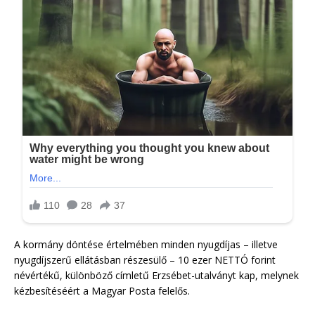
A kormány döntése értelmében minden nyugdíjas – illetve
nyugdíjszerű ellátásban részesülő – 10 ezer NETTÓ forint
névértékű, különböző címletű Erzsébet-utalványt kap, melynek
kézbesítéséért a Magyar Posta felelős.