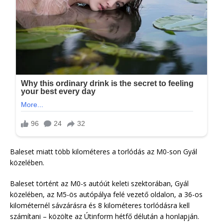
Baleset miatt több kilométeres a torlódás az M0-son Gyál
közelében.
Baleset történt az M0-s autóút keleti szektorában, Gyál
közelében, az M5-ös autópálya felé vezető oldalon, a 36-os
kilométernél sávzárásra és 8 kilométeres torlódásra kell
számítani – közölte az Útinform hétfő délután a honlapján.