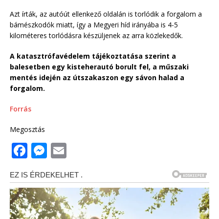
Azt írták, az autóút ellenkező oldalán is torlódik a forgalom a
bámészkodók miatt, így a Megyeri híd irányába is 4-5
kilométeres torlódásra készüljenek az arra közlekedők.
A katasztrófavédelem tájékoztatása szerint a
balesetben egy kisteherautó borult fel, a műszaki
mentés idején az útszakaszon egy sávon halad a
forgalom.
Forrás
Megosztás
F
M
E
a
e
m
c
ss
ai
e
e
l
b
n