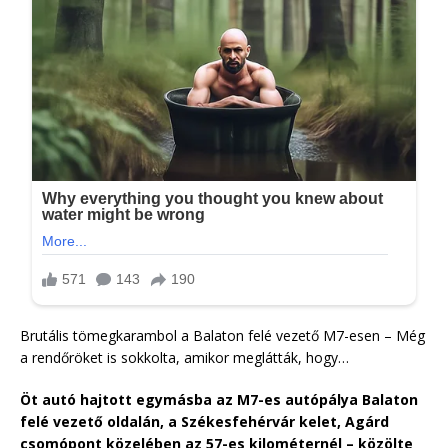
Brutális tömegkarambol a Balaton felé vezető M7-esen – Még
a rendőröket is sokkolta, amikor meglátták, hogy…
Öt autó hajtott egymásba az M7-es autópálya Balaton
felé vezető oldalán, a Székesfehérvár kelet, Agárd
csomópont közelében az 57-es kilométernél – közölte