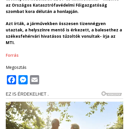
az Országos Katasztrófavédelmi Főigazgatóság
szombat kora délután a honlapján.
Azt írták, a járművekben összesen tizennégyen
utaztak, a helyszínre mentő is érkezett, a balesethez a
székesfehérvári hivatásos tűzoltók vonultak- írja az
MTI.
Forrás
Megosztás
F
M
E
a
e
m
c
ss
ai
e
e
l
b
n
o
g