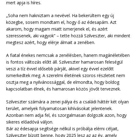
mert apja is híres.
„Soha nem hakniztam a nevével. Ha bekerültem egy új
közegbe, sosem mondtam el, hogy ő az édesapám. Azt
akarom, hogy magam miatt ismerjenek el, és azért
szeressenek, aki vagyok” – tette hozzá Szilveszter, aki mindent
megtesz azért, hogy elérje álmait a zenében.
A fiatal énekes nemcsak a zenélésben, hanem magánéletében
is fontos változás előtt áll. Szilveszter hamarosan feleségül
veszi a tíz évvel idősebb párját, akivel egy évvel ezelőtt
ismerkedtek meg. A szerelmi életének szoros részleteit nem
osztja meg a nyilvánossággal, de elmondta, hogy boldog
kapcsolatban élnek, és hamarosan közös jövőt terveznek.
Szilveszter számára a zenei pálya és a családi háttér két olyan
terület, amelyek folyamatosan kihívásokat jelentenek.
Azonban nem adja fel, és szorgalmasan dolgozik azon, hogy
sikeres előadóvá váljon.
Bár az édesapja segítsége nélkül is próbálja elérni céljait,
Szilveszter bízott benne, hogy 2025 lesz az az év, amely