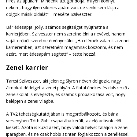
híres az apukám. Mindenki azt gondolja, milyen könnyű
nekem, hogy ilyen sikeres apám van, de senki sem látja a
dolgok másik oldalát” – mesélte Szilveszter.
Bár édesapja, Jolly, számos segítséget nyújthatna a
karrierjében, Szilveszter nem szeretne élni a nevével, hanem
saját erőből szeretne érvényesülni. „Ha elérnék valamit a zenei
karrieremben, azt szeretném magamnak köszönni, és nem
azért, mert édesapám segített” – tette hozzá.
Zenei karrier
Tarcsi Szilveszter, aki jelenleg Slyron néven dolgozik, nagy
álmokat dédelget a zenei pályán. A fiatal énekes és dalszerző a
zeneiskolát is elvégezte, és számos próbálkozása volt, hogy
belépjen a zenei világba.
A TV2 tehetségkutatójában is megpróbálkozott, és bár a
versenyben Tóth Gabi csapatába került, az élő adások előtt
kiesett. Azóta is küzd azért, hogy valódi helyet találjon a zenei
iparágban, és ne csak hobbi szinten foglalkozzon a zenéléssel.