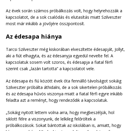
Az évek során számos próbálkozás volt, hogy helyrehozzák a
kapcsolatot, de a sok csalódás és elutasítás miatt Szilveszter
most már inkább a jövőjére összpontosít.
Az édesapa hiánya
Tarcsi Szilveszter még kiskorában elveszítette édesapját, Jollyt,
aki a fiút elhagyta, és az édesanyja egyedül nevelte fel. A
kapcsolatuk sosem volt szoros, és édesapja a fiatal férfi
szerint csak „lazán tartotta” a kapcsolatot vele.
Az édesapa és fiú között évek óta fennálló távolságot sokáig
Szilveszter próbálta áthidalni, de a sok sikertelen próbálkozás
és az édesapa hűvös viszonya miatt a fiatal férfi egyre inkább
feladta azt a reményt, hogy rendeződik a kapcsolatuk.
„Sokáig nyitott lettem volna arra, hogy megbeszéljük, hol
siklott félre a viszonyunk, de lelkileg felőröltek a
próbálkozások. Sokat bántottak az iskolában is, amiatt, hogy