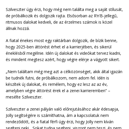
Szilveszter úgy érzi, hogy még nem találta meg a saját stílusát,
de próbálkozik és dolgozik rajta. Elsősorban az R’n’B-jellegű,
ritmusos dalokat kedveli, de az érzelmes számok is közel
állnak hozzá.
A fiatal énekes most egy raktárban dolgozik, de bízik benne,
hogy 2025-ben áttörést érhet el a karrierjében, és sikerül
éneklésből megélnie. Idén új dalokat és videókat tervez kiadni,
és mindent megtesz azért, hogy végre elérje a vágyott sikert.
„Nem találtam még meg azt a célközönséget, akik által igazán
be tudnék futni, de próbálkozom, nem adom fel. Idén is
készítek új dalokat, és remélem, hogy ez lesz az az év,
amelyben végre áttörést érek el a zenei karrieremben” –
mesélte Szilveszter.
Szilveszter a zenei pályán való előrejutásához akár édesapja,
Jolly segítségére is számíthatna, ám a kapcsolatuk nem
rendeződött, és a fiatal férfi úgy érzi, hogy Jolly nem kíván
segíteni neki. „Sokat tudna segíteni, viszont nem teszi, és nem