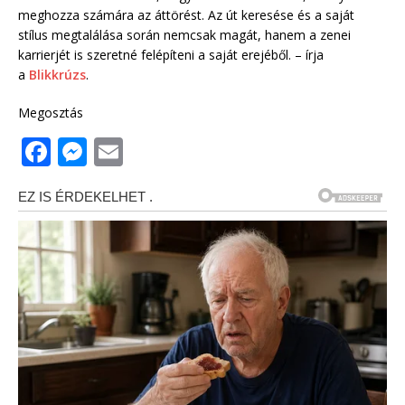
meghozza számára az áttörést. Az út keresése és a saját
stílus megtalálása során nemcsak magát, hanem a zenei
karrierjét is szeretné felépíteni a saját erejéből. – írja
a
Blikkrúzs
.
Megosztás
F
M
E
a
e
m
c
ss
ai
e
e
l
b
n
o
g
o
e
k
r