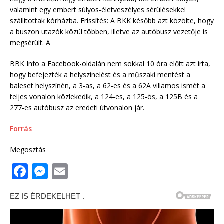
valamint egy embert súlyos-életveszélyes sérülésekkel
szállítottak kórházba. Frissítés: A BKK később azt közölte, hogy
a buszon utazók közül többen, illetve az autóbusz vezetője is
megsérült. A
BBK Info a Facebook-oldalán nem sokkal 10 óra előtt azt írta,
hogy befejezték a helyszínelést és a műszaki mentést a
baleset helyszínén, a 3-as, a 62-es és a 62A villamos ismét a
teljes vonalon közlekedik, a 124-es, a 125-ös, a 125B és a
277-es autóbusz az eredeti útvonalon jár.
Forrás
Megosztás
F
M
E
a
e
m
c
ss
ai
e
e
l