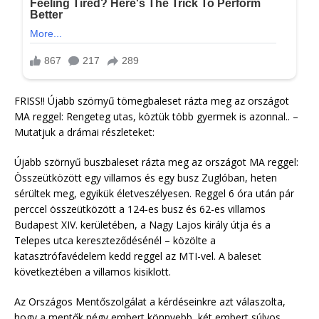
FRISS!! Újabb szörnyű tömegbaleset rázta meg az országot
MA reggel: Rengeteg utas, köztük több gyermek is azonnal.. –
Mutatjuk a drámai részleteket:
Újabb szörnyű buszbaleset rázta meg az országot MA reggel:
Összeütközött egy villamos és egy busz Zuglóban, heten
sérültek meg, egyikük életveszélyesen. Reggel 6 óra után pár
perccel összeütközött a 124-es busz és 62-es villamos
Budapest XIV. kerületében, a Nagy Lajos király útja és a
Telepes utca kereszteződésénél – közölte a
katasztrófavédelem kedd reggel az MTI-vel. A baleset
következtében a villamos kisiklott.
Az Országos Mentőszolgálat a kérdéseinkre azt válaszolta,
hogy a mentők négy embert könnyebb, két embert súlyos,