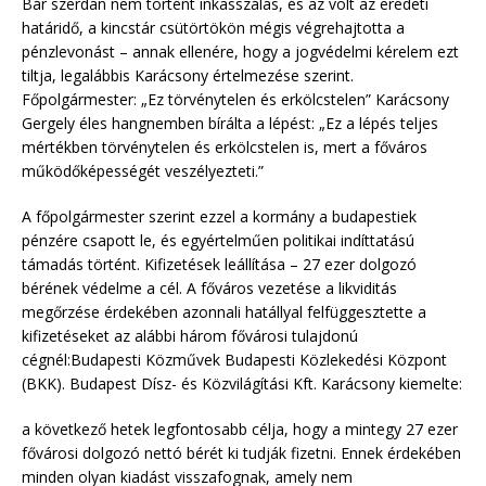
Bár szerdán nem történt inkasszálás, és az volt az eredeti
határidő, a kincstár csütörtökön mégis végrehajtotta a
pénzlevonást – annak ellenére, hogy a jogvédelmi kérelem ezt
tiltja, legalábbis Karácsony értelmezése szerint.
Főpolgármester: „Ez törvénytelen és erkölcstelen” Karácsony
Gergely éles hangnemben bírálta a lépést: „Ez a lépés teljes
mértékben törvénytelen és erkölcstelen is, mert a főváros
működőképességét veszélyezteti.”
A főpolgármester szerint ezzel a kormány a budapestiek
pénzére csapott le, és egyértelműen politikai indíttatású
támadás történt. Kifizetések leállítása – 27 ezer dolgozó
bérének védelme a cél. A főváros vezetése a likviditás
megőrzése érdekében azonnali hatállyal felfüggesztette a
kifizetéseket az alábbi három fővárosi tulajdonú
cégnél:Budapesti Közművek Budapesti Közlekedési Központ
(BKK). Budapest Dísz- és Közvilágítási Kft. Karácsony kiemelte:
a következő hetek legfontosabb célja, hogy a mintegy 27 ezer
fővárosi dolgozó nettó bérét ki tudják fizetni. Ennek érdekében
minden olyan kiadást visszafognak, amely nem