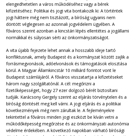
elengedhetetlen a város működéséhez vagy a bérek
kifizetéséhez. Politikai és jogi vita bontakozik ki: A történtek
jogi háttere még nem tisztázott, a bíróság ugyanis nem
döntött véglegesen az azonnali jogvédelem ügyében. A
főváros szerint azonban a kincstári lépés ellentétes a jogállami
normákkal és súlyosan sérti az önkormányzatiságot.
A vita újabb fejezete lehet annak a hosszabb ideje tartó
konfliktusnak, amely Budapest és a kormányzat között zajlik a
forrásmegvonások, adóelvonások és támogatások elosztása
körül. A Magyar Államkincstár 10 milliárd forintot vont le
Budapest számlájáról. A főváros visszatartja a kifizetéseket
három nagy szolgáltatónál. A cél: megőrizni a
fizetőképességet, hogy 27 ezer dolgozó bérét biztosítani
tudják. Karácsony Gergely szerint az eljárás törvénytelen és a
bíróság döntését meg kell várni. A jogi eljárás és a politikai
következmények még nem zárultak le. A fejleményekre
tekintettel a főváros minden jogi eszközt be kíván vetni a
működőképesség megőrzése és az önkormányzati autonómia
védelme érdekében. A következő napokban várható bírósági