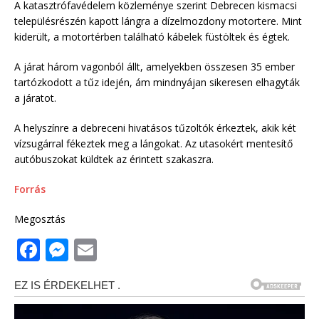
A katasztrófavédelem közleménye szerint Debrecen kismacsi
településrészén kapott lángra a dízelmozdony motortere. Mint
kiderült, a motortérben található kábelek füstöltek és égtek.
A járat három vagonból állt, amelyekben összesen 35 ember
tartózkodott a tűz idején, ám mindnyájan sikeresen elhagyták
a járatot.
A helyszínre a debreceni hivatásos tűzoltók érkeztek, akik két
vízsugárral fékeztek meg a lángokat. Az utasokért mentesítő
autóbuszokat küldtek az érintett szakaszra.
Forrás
Megosztás
F
M
E
a
e
m
c
ss
ai
e
e
l