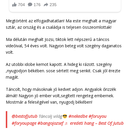
Megtörtént az elfogadhatatlan! Ma este meghalt a magyar
sztár, az ország és a családja is teljesen összeomlottak!
Ma délután meghalt Jozsi, tiktok lett népszerű a táncos
videóival, 54 éves volt. Nagyon beteg volt szegény daganatos
volt.
Az utobbi idobe kemot kapott. A hideg ki rázott. szegény
,nyugodjon békében. sose sértett meg senkit. Csak jól érezte
magát.
Táncolt, hogy másoknak jó kedvet adjon. Angyalok őrizzék
álmát! Nagyon jó ember volt,segített rengeteg embernek.
Mostmár a feleségével van, nyugodj békében!
@bestofjutub
Táncolj világ
#nekedbe
#foruyou
#foryoupage
#bangojozsef
♬ eredeti hang – Best Of Jutub