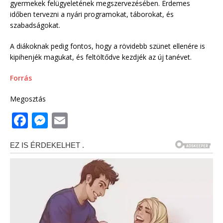
gyermekek felügyeletének megszervezésében. Érdemes
időben tervezni a nyári programokat, táborokat, és
szabadságokat.
A diákoknak pedig fontos, hogy a rövidebb szünet ellenére is
kipihenjék magukat, és feltöltődve kezdjék az új tanévet.
Forrás
Megosztás
F
M
E
a
e
m
c
ss
ai
e
e
l
b
n
o
g
o
e