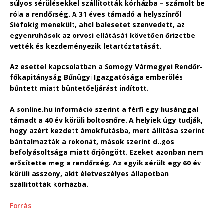
súlyos sérülésekkel szállították kórházba – számolt be
róla a rendőrség. A 31 éves támadó a helyszínről
Siófokig menekült, ahol balesetet szenvedett, az
egyenruhások az orvosi ellátását követően őrizetbe
vették és kezdeményezik letartóztatását.
Az esettel kapcsolatban a Somogy Vármegyei Rendőr-
főkapitányság Bűnügyi Igazgatósága emberölés
bűntett miatt büntetőeljárást indított.
A sonline.hu információ szerint a férfi egy husánggal
támadt a 40 év körüli boltosnőre. A helyiek úgy tudják,
hogy azért kezdett ámokfutásba, mert állítása szerint
bántalmazták a rokonát, mások szerint d..gos
befolyásoltsága miatt őrjöngött. Ezeket azonban nem
erősítette meg a rendőrség. Az egyik sérült egy 60 év
körüli asszony, akit életveszélyes állapotban
szállították kórházba.
Forrás