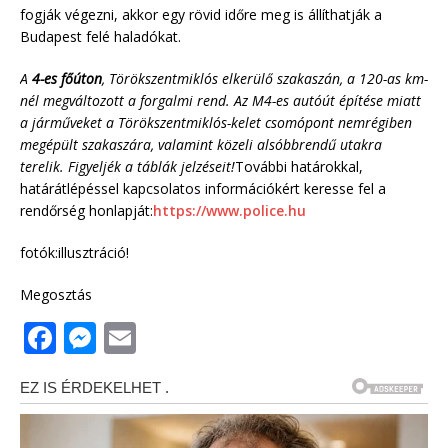
fogják végezni, akkor egy rövid időre meg is állíthatják a
Budapest felé haladókat.
A
4-es főúton
, Törökszentmiklós elkerülő szakaszán, a 120-as km-
nél megváltozott a forgalmi rend. Az M4-es autóút építése miatt
a járműveket a Törökszentmiklós-kelet csomópont nemrégiben
megépült szakaszára, valamint közeli alsóbbrendű utakra
terelik. Figyeljék a táblák jelzéseit!
További határokkal,
határátlépéssel kapcsolatos információkért keresse fel a
rendőrség honlapját:
https://www.police.hu
fotók:illusztráció!
Megosztás
F
M
E
a
e
m
c
ss
ai
e
e
l