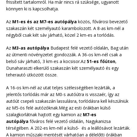
frissített tartalomról. Ha már nincs rá szüksége, ugyanott
könnyen ki is kapcsolhatja.
Az
M1-es és az M7-es autópálya
közös, fővárosi bevezető
szakaszán két személyautó karambolozott. A 8-as km-nél a
négyből csak két sáv járható, közel 2 km-es a torlódás.
Az
M3-as autópálya
Budapest felé vezető oldalán, Bag után
az útmenti növényzetet gondozzák. A 36-os km-nél csak a
belső sáv járható, 3 km-es a kocsisor.Az
51-es főúton
,
Dunaharaszti elkerülő szakaszán két személyautó és egy
teherautó ütközött össze.
A 16-os km-nél az utat teljes szélességében lezárták, a
jelentős torlódás már az M0-s autóútra is visszaér, így az
autóút csepeli szakaszán lassulásra, torlódásra kell készülniük
az M5-ös felé autózóknak.Még az esti órákban külső
szalagkorlátnak hajtott egy kamion az
M7-es
autópálya
főváros felé vezető oldalán, Nagykanizsa
térségében. A 202-es km-nél a külső- és a leállósávot lezárták.
A kamion műszaki mentését várhatóan a délelőtti órákban