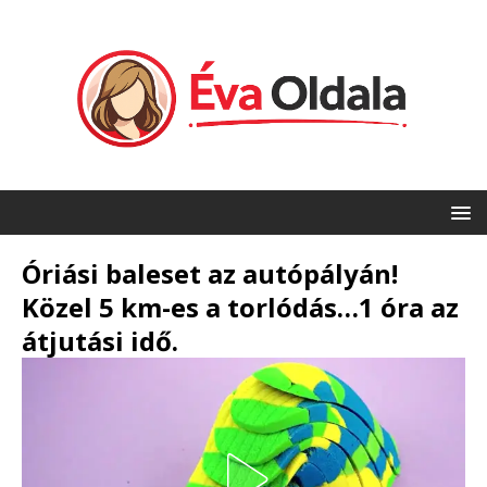
Óriási baleset az autópályán!
Közel 5 km-es a torlódás…1 óra az
átjutási idő.