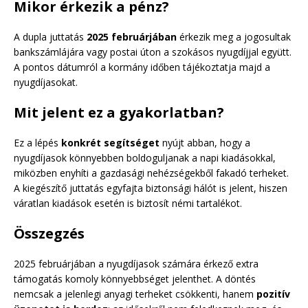
Mikor érkezik a pénz?
A dupla juttatás
2025 februárjában
érkezik meg a jogosultak
bankszámlájára vagy postai úton a szokásos nyugdíjjal együtt.
A pontos dátumról a kormány időben tájékoztatja majd a
nyugdíjasokat.
Mit jelent ez a gyakorlatban?
Ez a lépés
konkrét segítséget
nyújt abban, hogy a
nyugdíjasok könnyebben boldoguljanak a napi kiadásokkal,
miközben enyhíti a gazdasági nehézségekből fakadó terheket.
A kiegészítő juttatás egyfajta biztonsági hálót is jelent, hiszen
váratlan kiadások esetén is biztosít némi tartalékot.
Összegzés
2025 februárjában a nyugdíjasok számára érkező extra
támogatás komoly könnyebbséget jelenthet. A döntés
nemcsak a jelenlegi anyagi terheket csökkenti, hanem
pozitív