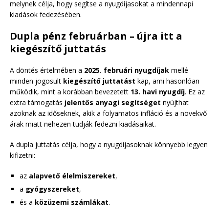
melynek célja, hogy segítse a nyugdíjasokat a mindennapi
kiadások fedezésében.
Dupla pénz februárban – újra itt a
kiegészítő juttatás
A döntés értelmében a
2025. februári nyugdíjak
mellé
minden jogosult
kiegészítő juttatást
kap, ami hasonlóan
működik, mint a korábban bevezetett
13. havi nyugdíj
. Ez az
extra támogatás
jelentős anyagi segítséget
nyújthat
azoknak az időseknek, akik a folyamatos infláció és a növekvő
árak miatt nehezen tudják fedezni kiadásaikat.
A dupla juttatás célja, hogy a nyugdíjasoknak könnyebb legyen
kifizetni:
az
alapvető élelmiszereket
,
a
gyógyszereket
,
és a
közüzemi számlákat
.