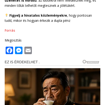
üzenetet is hordoz
: az idősekről nem feledkeznek meg, és
minden tőlük telhetőt megtesznek a jólétükért.
Figyelj a hivatalos közleményekre
, hogy pontosan
tudd, mikor és hogyan érkezik a dupla pénz
Forrás
Megosztás
F
M
E
a
e
m
c
ss
ai
e
e
l
b
n
o
g
o
e
k
r