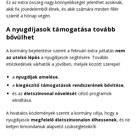
Ez az extra összeg nagy könnyebbséget jelenthet azoknak,
akik fix jövedelemből élnek, és akik számára minden fillér
számít a hónap végén.
A nyugdíjasok támogatása tovább
bővülhet
A kormány bejelentése szerint a februári extra juttatás
nem
az utolsó lépés
a nyugdíjasok segítésére. További
intézkedések várhatók a jövőben, melyek között szerepel:
a
nyugdíjak emelése
,
a
kiegészítő támogatások rendszerének bővítése
,
és az
életszínvonal növelését
célzó programok
elindítása.
A hivatalos közlemények szerint a kormány célja, hogy a
nyugdíjasok
megfelelő életszínvonalon élhessenek
, és ne
kelljen lemondaniuk alapvető szükségleteikről.