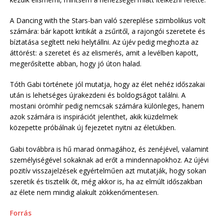
A Dancing with the Stars-ban való szereplése szimbolikus volt
számára: bár kapott kritikát a zsűritől, a rajongói szeretete és
bíztatása segített neki helytállni. Az újév pedig meghozta az
áttörést: a szeretet és az elismerés, amit a levélben kapott,
megerősítette abban, hogy jó úton halad.
Tóth Gabi története jól mutatja, hogy az élet nehéz időszakai
után is lehetséges újrakezdeni és boldogságot találni. A
mostani örömhír pedig nemcsak számára különleges, hanem
azok számára is inspirációt jelenthet, akik küzdelmek
közepette próbálnak új fejezetet nyitni az életükben.
Gabi továbbra is hű marad önmagához, és zenéjével, valamint
személyiségével sokaknak ad erőt a mindennapokhoz. Az újévi
pozitív visszajelzések egyértelműen azt mutatják, hogy sokan
szeretik és tisztelik őt, még akkor is, ha az elmúlt időszakban
az élete nem mindig alakult zökkenőmentesen.
Forrás