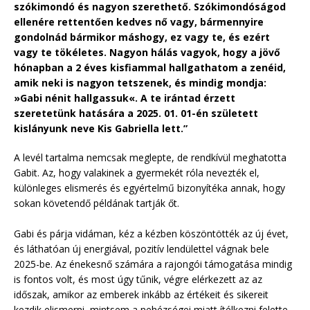
szókimondó és nagyon szerethető. Szókimondóságod
ellenére rettentően kedves nő vagy, bármennyire
gondolnád bármikor máshogy, ez vagy te, és ezért
vagy te tökéletes. Nagyon hálás vagyok, hogy a jövő
hónapban a 2 éves kisfiammal hallgathatom a zenéid,
amik neki is nagyon tetszenek, és mindig mondja:
»Gabi nénit hallgassuk«. A te irántad érzett
szeretetünk hatására a 2025. 01. 01-én született
kislányunk neve Kis Gabriella lett.”
A levél tartalma nemcsak meglepte, de rendkívül meghatotta
Gabit. Az, hogy valakinek a gyermekét róla nevezték el,
különleges elismerés és egyértelmű bizonyítéka annak, hogy
sokan követendő példának tartják őt.
Gabi és párja vidáman, kéz a kézben köszöntötték az új évet,
és láthatóan új energiával, pozitív lendülettel vágnak bele
2025-be. Az énekesnő számára a rajongói támogatása mindig
is fontos volt, és most úgy tűnik, végre elérkezett az az
időszak, amikor az emberek inkább az értékeit és sikereit
kezdik elismerni, mintsem a nehézségei miatt ítélkezni felette.