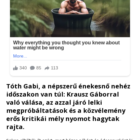
Tóth Gabi, a népszerű énekesnő nehéz
időszakon van túl: Krausz Gáborral
való válása, az azzal járó lelki
megpróbáltatások és a közvélemény
erős kritikái mély nyomot hagytak
rajta.