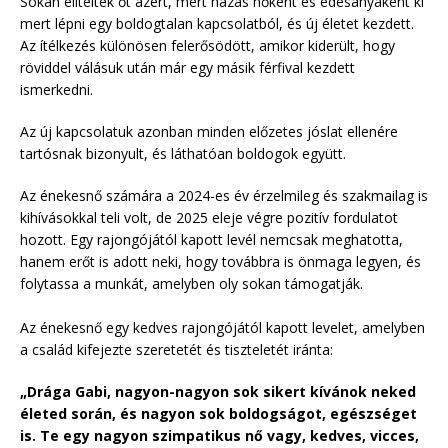
Sokan elítélték őt azért, mert házas nőként és édesanyaként ki
mert lépni egy boldogtalan kapcsolatból, és új életet kezdett.
Az ítélkezés különösen felerősödött, amikor kiderült, hogy
röviddel válásuk után már egy másik férfival kezdett
ismerkedni.
Az új kapcsolatuk azonban minden előzetes jóslat ellenére
tartósnak bizonyult, és láthatóan boldogok együtt.
Az énekesnő számára a 2024-es év érzelmileg és szakmailag is
kihívásokkal teli volt, de 2025 eleje végre pozitív fordulatot
hozott. Egy rajongójától kapott levél nemcsak meghatotta,
hanem erőt is adott neki, hogy továbbra is önmaga legyen, és
folytassa a munkát, amelyben oly sokan támogatják.
Az énekesnő egy kedves rajongójától kapott levelet, amelyben
a család kifejezte szeretetét és tiszteletét iránta:
„Drága Gabi, nagyon-nagyon sok sikert kívánok neked
életed során, és nagyon sok boldogságot, egészséget
is. Te egy nagyon szimpatikus nő vagy, kedves, vicces,