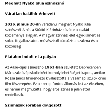
𝗠𝗲𝗴𝗵𝗮𝗹𝘁 𝗡𝘆𝗮𝗸𝗼́ 𝗝𝘂́𝗹𝗶𝗮 𝘀𝘇𝗶́𝗻𝗲́𝘀𝘇𝗻𝗼̋
𝗩𝗮́𝗿𝗮𝘁𝗹𝗮𝗻 𝗵𝗮𝗹𝗮́𝗹𝗵𝗶́𝗿 𝗲́𝗿𝗸𝗲𝘇𝗲𝘁𝘁
𝟮𝟬𝟮𝟲. 𝗷𝘂́𝗻𝗶𝘂𝘀 𝟮𝟬-𝗮́𝗻 váratlanul meghalt Nyakó Júlia
színésznő. A hírt a Stúdió K Színház közölte a család
közleménye alapján. A magyar színházi élet egyik ismert és
sokat foglalkoztatott művészétől búcsúzik a szakma és a
közönség.
𝗙𝗶𝗮𝘁𝗮𝗹𝗼𝗻 𝗶𝗻𝗱𝘂𝗹𝘁 𝗲𝗹 𝗮 𝗽𝗮́𝗹𝘆𝗮́𝗻
Az Aase-díjas színésznő 𝟭𝟵𝟲𝟯-𝗯𝗮𝗻 született Debrecenben.
Már szakközépiskolásként komoly lehetőséget kapott, amikor
Rózsa János filmrendező kiválasztotta a Vasárnapi szülők című
film főszerepére. Ez a szerep fontos állomás lett az életében,
és hamar megmutatta, hogy erős színészi jelenléttel
rendelkezik.
𝗦𝘇𝗶́𝗻𝗵𝗮́𝘇𝗮𝗸 𝘀𝗼𝗿𝗮́𝗯𝗮𝗻 𝗱𝗼𝗹𝗴𝗼𝘇𝗼𝘁𝘁