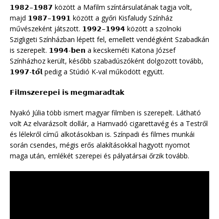
𝟭𝟵𝟴𝟮–𝟭𝟵𝟴𝟳 között a Mafilm színtársulatának tagja volt,
majd 𝟭𝟵𝟴𝟳–𝟭𝟵𝟵𝟭 között a győri Kisfaludy Színház
művészeként játszott. 𝟭𝟵𝟵𝟮–𝟭𝟵𝟵𝟰 között a szolnoki
Szigligeti Színházban lépett fel, emellett vendégként Szabadkán
is szerepelt. 𝟭𝟵𝟵𝟰-𝗯𝗲𝗻 a kecskeméti Katona József
Színházhoz került, később szabadúszóként dolgozott tovább,
𝟭𝟵𝟵𝟳-𝘁𝗼̋𝗹 pedig a Stúdió K-val működött együtt.
𝗙𝗶𝗹𝗺𝘀𝘇𝗲𝗿𝗲𝗽𝗲𝗶 𝗶𝘀 𝗺𝗲𝗴𝗺𝗮𝗿𝗮𝗱𝘁𝗮𝗸
Nyakó Júlia több ismert magyar filmben is szerepelt. Látható
volt Az elvarázsolt dollár, a Hamvadó cigarettavég és a Testről
és lélekről című alkotásokban is. Színpadi és filmes munkái
során csendes, mégis erős alakításokkal hagyott nyomot
maga után, emlékét szerepei és pályatársai őrzik tovább.