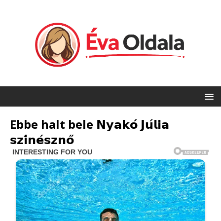
Ebbe halt bele 𝗡𝘆𝗮𝗸𝗼́ 𝗝𝘂́𝗹𝗶𝗮
𝘀𝘇𝗶́𝗻𝗲́𝘀𝘇𝗻𝗼̋